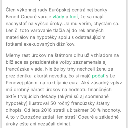
Člen výkonnej rady Európskej centrálnej banky
Benoit Coeuré varuje
vlády
a
ľudí
, že sa majú
nachystať na vyššie úroky. Ja mu verím, chystám sa.
Len či toto varovanie tlačia aj do reklamných
materiálov na hypotéky spolu s odstrašujúcimi
fotkami exekuovaných dlžníkov.
Mierny rast úrokov na štátnom dlhu už vzhľadom na
blížiace sa prezidentské voľby zaznamenala aj
francúzska vláda. Nie že by trhy nechceli ženu za
prezidentku, akurát nevedia, čo si majú
počať
s Le
Penovej plánmi na rozbíjanie eura. Aký zásadný vplyv
má drobný nárast úrokov na hodnotu finančných
aktív trvajúcich dekády (akými sú aj spomínané
hypotéky) ilustroval 50 ročný francúzsky štátny
dlhopis. Od leta 2016 stratil už takmer 30 % hodnoty.
A to v Eurozóne zatiaľ len straší Coeuré a základné
úroky ešte ani nezačali dvíhať.