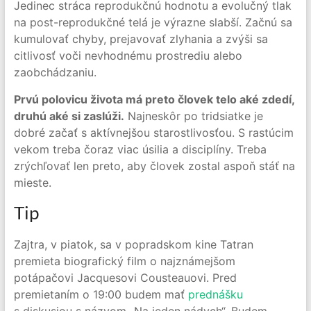
Jedinec stráca reprodukčnú hodnotu a evolučný tlak
na post-reprodukčné telá je výrazne slabší. Začnú sa
kumulovať chyby, prejavovať zlyhania a zvýši sa
citlivosť voči nevhodnému prostrediu alebo
zaobchádzaniu.
Prvú polovicu života má preto človek telo aké zdedí,
druhú aké si zaslúži.
Najneskôr po tridsiatke je
dobré začať s aktívnejšou starostlivosťou. S rastúcim
vekom treba čoraz viac úsilia a disciplíny. Treba
zrýchľovať len preto, aby človek zostal aspoň stáť na
mieste.
Tip
Zajtra, v piatok, sa v popradskom kine Tatran
premieta biografický film o najznámejšom
potápačovi Jacquesovi Cousteauovi. Pred
premietaním o 19:00 budem mať
prednášku