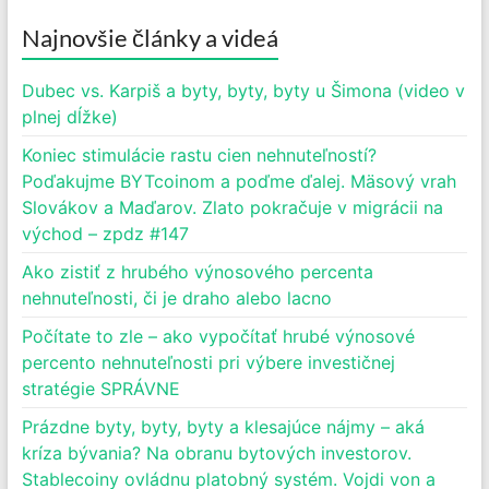
Najnovšie články a videá
Dubec vs. Karpiš a byty, byty, byty u Šimona (video v
plnej dĺžke)
Koniec stimulácie rastu cien nehnuteľností?
Poďakujme BYTcoinom a poďme ďalej. Mäsový vrah
Slovákov a Maďarov. Zlato pokračuje v migrácii na
východ – zpdz #147
Ako zistiť z hrubého výnosového percenta
nehnuteľnosti, či je draho alebo lacno
Počítate to zle – ako vypočítať hrubé výnosové
percento nehnuteľnosti pri výbere investičnej
stratégie SPRÁVNE
Prázdne byty, byty, byty a klesajúce nájmy – aká
kríza bývania? Na obranu bytových investorov.
Stablecoiny ovládnu platobný systém. Vojdi von a