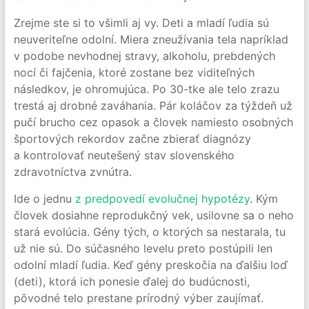
Zrejme ste si to všimli aj vy. Deti a mladí ľudia sú
neuveriteľne odolní. Miera zneužívania tela napríklad
v podobe nevhodnej stravy, alkoholu, prebdených
nocí či fajčenia, ktoré zostane bez viditeľných
následkov, je ohromujúca. Po 30-tke ale telo zrazu
trestá aj drobné zaváhania. Pár koláčov za týždeň už
pučí brucho cez opasok a človek namiesto osobných
športových rekordov začne zbierať diagnózy
a kontrolovať neutešený stav slovenského
zdravotníctva zvnútra.
Ide o jednu
z predpovedí evolučnej hypotézy
. Kým
človek dosiahne reprodukčný vek, usilovne sa o neho
stará evolúcia. Gény tých, o ktorých sa nestarala, tu
už nie sú. Do súčasného levelu preto postúpili len
odolní mladí ľudia. Keď gény preskočia na ďalšiu loď
(deti), ktorá ich ponesie ďalej do budúcnosti,
pôvodné telo prestane prírodný výber zaujímať.