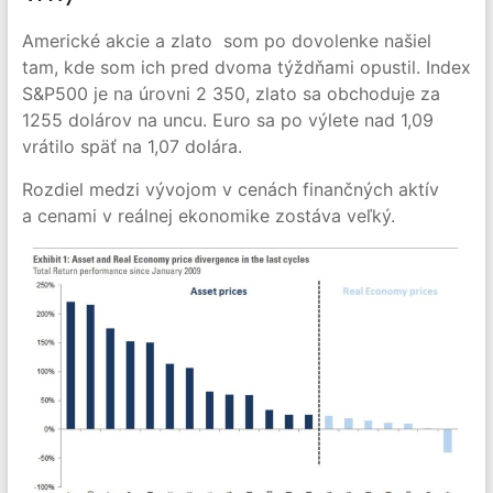
Americké akcie a zlato som po dovolenke našiel
tam, kde som ich pred dvoma týždňami opustil. Index
S&P500 je na úrovni 2 350, zlato sa obchoduje za
1255 dolárov na uncu. Euro sa po výlete nad 1,09
vrátilo späť na 1,07 dolára.
Rozdiel medzi vývojom v cenách finančných aktív
a cenami v reálnej ekonomike zostáva veľký.