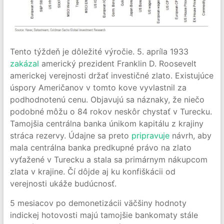
Tento týždeň je dôležité výročie. 5. apríla 1933
zakázal
americký prezident Franklin D. Roosevelt
americkej verejnosti držať investičné zlato. Existujúce
úspory Američanov v tomto kove vyvlastnil za
podhodnotenú cenu. Objavujú sa náznaky, že niečo
podobné môžu o 84 rokov neskôr chystať v Turecku.
Tamojšia centrálna banka únikom kapitálu z krajiny
stráca rezervy. Údajne sa preto
pripravuje
návrh, aby
mala centrálna banka predkupné právo na zlato
vyťažené v Turecku a stala sa primárnym nákupcom
zlata v krajine. Čí dôjde aj ku konfiškácii od
verejnosti ukáže budúcnosť.
5 mesiacov po demonetizácii väčšiny hodnoty
indickej hotovosti majú tamojšie bankomaty stále