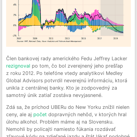
Člen bankovej rady amerického Fedu Jeffrey Lacker
rezignoval
po tom, čo bol zverejnený jeho prešľap
z roku 2012. Po telefóne vtedy analytikovi Medley
Global Advisors potvrdil neverejnú informáciu, ktorá
unikla z centrálnej banky. Kto je zodpovedný za
samotný únik zatiaľ zostáva nevyjasnené.
Zdá sa, že príchod UBERu do New Yorku znížil nielen
ceny, ale aj
počet
dopravných nehôd, v ktorých hral
úlohu alkohol. Problém máme aj na Slovensku.
Nemohli by policajti namiesto fúkania rozdávať
zľavové kódy na zdieľané jazdy a štát lákať podobné