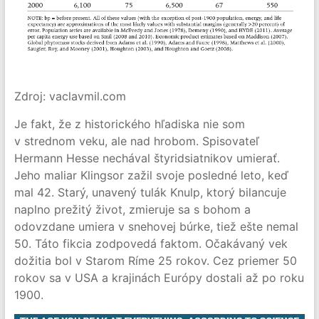
Zdroj: vaclavmil.com
Je fakt, že z historického hľadiska nie som
v strednom veku, ale nad hrobom. Spisovateľ
Hermann Hesse nechával štyridsiatnikov umierať.
Jeho maliar Klingsor zažil svoje posledné leto, keď
mal 42. Starý, unavený tulák Knulp, ktorý bilancuje
naplno prežitý život, zmieruje sa s bohom a
odovzdane umiera v snehovej búrke, tiež ešte nemal
50. Táto fikcia zodpovedá faktom. Očakávaný vek
dožitia bol v Starom Ríme 25 rokov. Cez priemer 50
rokov sa v USA a krajinách Európy dostali až po roku
1900.