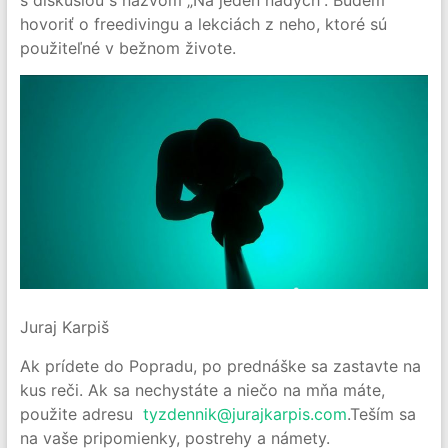
s diskusiou s názvom „Na jeden nádych“. Budem
hovoriť o freedivingu a lekciách z neho, ktoré sú
použiteľné v bežnom živote.
Juraj Karpiš
Ak prídete do Popradu, po prednáške sa zastavte na
kus reči. Ak sa nechystáte a niečo na mňa máte,
použite adresu
tyzdennik@jurajkarpis.com
.Teším sa
na vaše pripomienky, postrehy a námety.