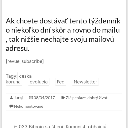
Ak chcete dostávať tento týždenník
o niekoľko dní skôr a rovno do mailu
, tak nižšie nechajte svoju mailovú
adresu.
[revue_subscribe]
Tagy:
ceska
koruna
evolucia
Fed
Newsletter
Juraj
08/04/2017
Zlé peniaze, dobrý život
Nekomentované
←
033 Bitcoin sa štiepi. Komunisti obhajujú