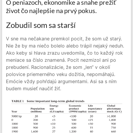
O peniazoch, ekonomike a snahe prežiť
život čo najlepšie na prvý pokus.
Zobudil som sa starší
V sne ma nečakane premkol pocit, že som už starý.
Nie že by ma niečo bolelo alebo trápil nejaký neduh.
Ako keby si hlava zrazu uvedomila, čo to každý rok
meniace sa číslo znamená. Pocit nezmizol ani po
prebudení. Racionalizácie, že som „len“ v okolí
polovice priemerného veku dožitia, nepomáhajú.
Emócie vždy pohŕdajú argumentami. Asi sa s ním
budem musieť naučiť žiť.