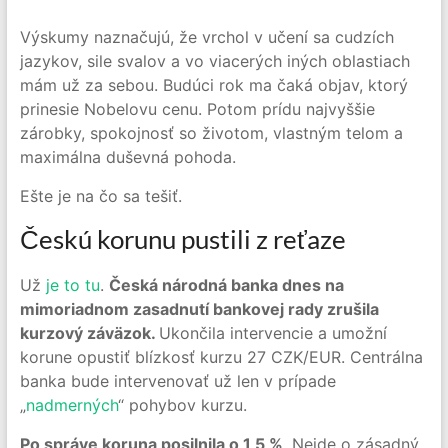
Výskumy naznačujú, že vrchol v učení sa cudzích
jazykov, sile svalov a vo viacerých iných oblastiach
mám už za sebou. Budúci rok ma čaká objav, ktorý
prinesie Nobelovu cenu. Potom prídu najvyššie
zárobky, spokojnosť so životom, vlastným telom a
maximálna duševná pohoda.
Ešte je na čo sa tešiť.
Českú korunu pustili z reťaze
Už
je to tu
.
Česká národná banka dnes na
mimoriadnom zasadnutí bankovej rady zrušila
kurzový záväzok.
Ukončila intervencie a umožní
korune opustiť blízkosť kurzu 27 CZK/EUR. Centrálna
banka bude intervenovať už len v prípade
„
nadmerných
“ pohybov kurzu.
Po správe koruna posilnila o 1,5 %
. Nejde o zásadný