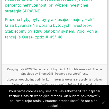
percento nehnuteľnosti pri výbere investičnej
stratégie SPRÁVNE
Prázdne byty, byty, byty a klesajúce nájmy – aká
kríza bývania? Na obranu bytových investorov.
Stablecoiny ovládnu platobný systém. Vojdi von a
tancuj (s Oura)- zpdz #145/146
Copyright © 2026
Zlé peniaze, dobrý život
. All rights reserved. Theme
Spacious
by ThemeGrill. Powered by:
WordPress
.
Všeobecné obchodné podmienky
Informácie o ochrane osobných údajov
Nikto nič negarantuje. Budúce výnosy môžu byť radikálne iné ako tie
doterajšie. Nikto nevie predpovedať budúcnosť. Tak ako nebudeme mať podiel
Používame cookies aby sme pre vás zabezpečili ten najlepší
na vašich ziskoch, nenesieme zodpovednosť ani za vaše straty. Poskytované
zážitok z našich webových stránok. Ak budete pokračovať v
informácie nie sú investičným odporúčaním. Nič z toho, čo je na tejto stránke, v
používaní tejto stránky budeme predpokladať, že ste s ňou
mailoch, v produktoch alebo službách nie je žiadnou formou finančného
spokojní.
poradenstva. Ide o komentovanie a vzdelávanie.