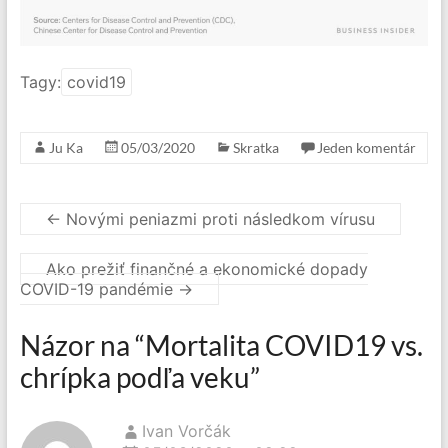
Tagy:
covid19
Ju Ka
05/03/2020
Skratka
Jeden komentár
←
Novými peniazmi proti následkom vírusu
Ako prežiť finančné a ekonomické dopady
COVID-19 pandémie
→
Názor na “
Mortalita COVID19 vs.
chrípka podľa veku
”
Ivan Vorčák