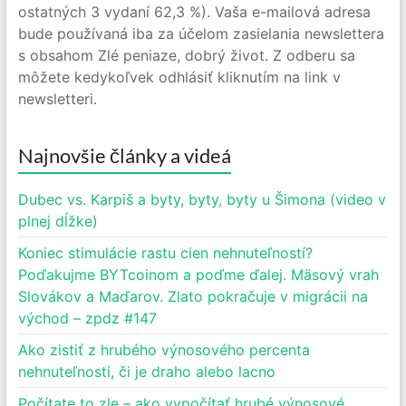
ostatných 3 vydaní 62,3 %). Vaša e-mailová adresa
bude používaná iba za účelom zasielania newslettera
s obsahom Zlé peniaze, dobrý život. Z odberu sa
môžete kedykoľvek odhlásiť kliknutím na link v
newsletteri.
Najnovšie články a videá
Dubec vs. Karpiš a byty, byty, byty u Šimona (video v
plnej dĺžke)
Koniec stimulácie rastu cien nehnuteľností?
Poďakujme BYTcoinom a poďme ďalej. Mäsový vrah
Slovákov a Maďarov. Zlato pokračuje v migrácii na
východ – zpdz #147
Ako zistiť z hrubého výnosového percenta
nehnuteľnosti, či je draho alebo lacno
Počítate to zle – ako vypočítať hrubé výnosové