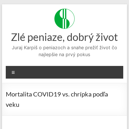
Prejsť
na
obsah
Zlé peniaze, dobrý život
Juraj Karpiš o peniazoch a snahe prežiť život čo
najlepšie na prvý pokus
Menu
Mortalita COVID19 vs. chrípka podľa
veku