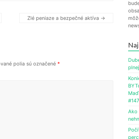
bude
obsa
môže
Zlé peniaze a bezpečné aktíva
→
news
Naj
Dube
vané polia sú označené
*
plne
Koni
BYTc
Maďa
#14
Ako 
nehn
Počí
perc