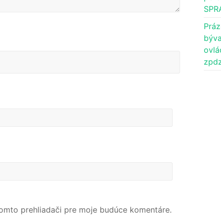
SPR
Práz
býva
ovlá
zpdz
tomto prehliadači pre moje budúce komentáre.