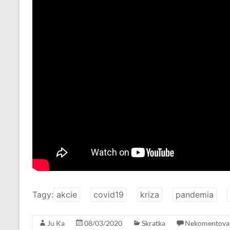
Tagy:
akcie
covid19
kriza
pandemia
Ju Ka
08/03/2020
Skratka
Nekomentova