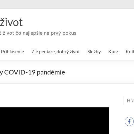
život
ť život čo najlepšie na prvý pokus
Prihlásenie
Zlé peniaze, dobrý život
Služby
Kurz
Kni
ady COVID-19 pandémie