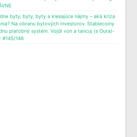
ÁVNE
dne byty, byty, byty a klesajúce nájmy – aká kríza
nia? Na obranu bytových investorov. Stablecoiny
dnu platobný systém. Vojdi von a tancuj (s Oura)-
 #145/146