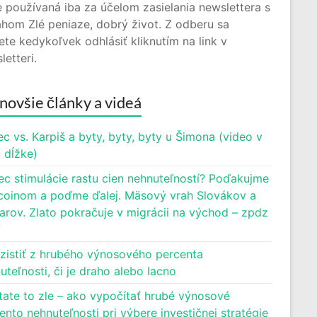
 používaná iba za účelom zasielania newslettera s
hom Zlé peniaze, dobrý život. Z odberu sa
te kedykoľvek odhlásiť kliknutím na link v
letteri.
novšie články a videá
c vs. Karpiš a byty, byty, byty u Šimona (video v
j dĺžke)
ec stimulácie rastu cien nehnuteľností? Poďakujme
oinom a poďme ďalej. Mäsový vrah Slovákov a
rov. Zlato pokračuje v migrácii na východ – zpdz
7
zistiť z hrubého výnosového percenta
uteľnosti, či je draho alebo lacno
tate to zle – ako vypočítať hrubé výnosové
ento nehnuteľnosti pri výbere investičnej stratégie