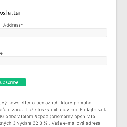
sletter
l Address*
e
ový newsletter o peniazoch, ktorý pomohol
teľom zarobiť už stovky miliónov eur. Pridajte sa k
46 odberateľom #zpdz (priemerný open rate
tných 3 vydaní 62,3 %). Vaša e-mailová adresa