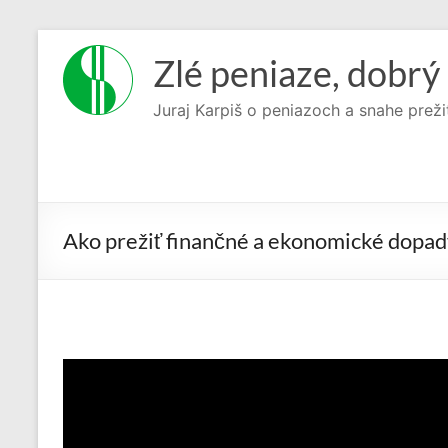
Prejsť
na
Zlé peniaze, dobrý 
obsah
Juraj Karpiš o peniazoch a snahe preži
Ako prežiť finančné a ekonomické dop