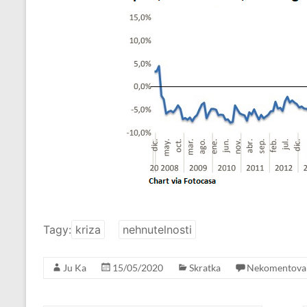
Tagy:
kriza
nehnutelnosti
Ju Ka
15/05/2020
Skratka
Nekomentova