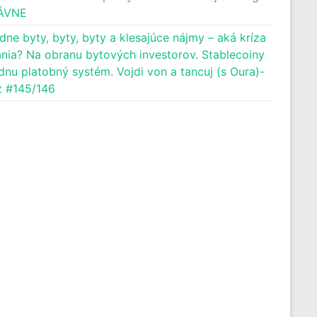
ÁVNE
dne byty, byty, byty a klesajúce nájmy – aká kríza
nia? Na obranu bytových investorov. Stablecoiny
dnu platobný systém. Vojdi von a tancuj (s Oura)-
 #145/146