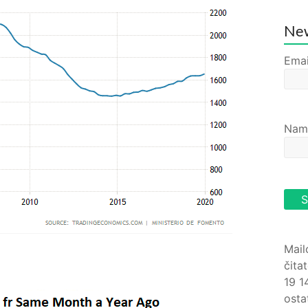
New
Emai
Nam
Mail
čita
19 1
osta