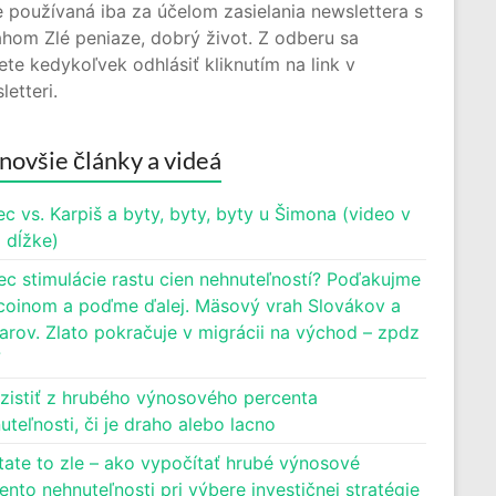
 používaná iba za účelom zasielania newslettera s
hom Zlé peniaze, dobrý život. Z odberu sa
te kedykoľvek odhlásiť kliknutím na link v
letteri.
novšie články a videá
c vs. Karpiš a byty, byty, byty u Šimona (video v
j dĺžke)
ec stimulácie rastu cien nehnuteľností? Poďakujme
oinom a poďme ďalej. Mäsový vrah Slovákov a
rov. Zlato pokračuje v migrácii na východ – zpdz
7
zistiť z hrubého výnosového percenta
uteľnosti, či je draho alebo lacno
tate to zle – ako vypočítať hrubé výnosové
ento nehnuteľnosti pri výbere investičnej stratégie