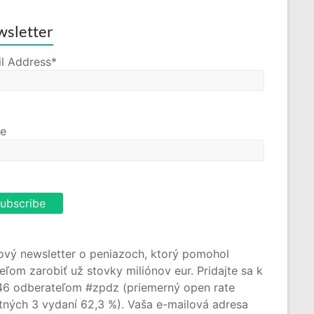
sletter
l Address*
e
ový newsletter o peniazoch, ktorý pomohol
teľom zarobiť už stovky miliónov eur. Pridajte sa k
46 odberateľom #zpdz (priemerný open rate
tných 3 vydaní 62,3 %). Vaša e-mailová adresa