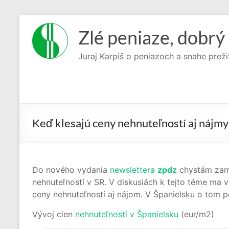
Prejsť
na
Zlé peniaze, dobrý 
obsah
Juraj Karpiš o peniazoch a snahe preži
Keď klesajú ceny nehnuteľností aj nájmy
Do nového vydania
newslettera
zpdz
chystám zam
nehnuteľností v SR. V diskusiách k tejto téme ma v
ceny nehnuteľností aj nájom. V Španielsku o tom po
Vývoj cien
nehnuteľností v Španielsku
(eur/m2)