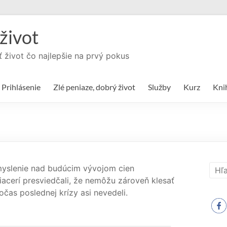
život
ť život čo najlepšie na prvý pokus
Prihlásenie
Zlé peniaze, dobrý život
Služby
Kurz
Kni
yslenie nad budúcim vývojom cien
iacerí presviedčali, že nemôžu zároveň klesať
čas poslednej krízy asi nevedeli.