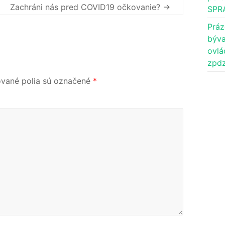
Zachráni nás pred COVID19 očkovanie?
→
SPR
Práz
býva
ovlá
zpdz
vané polia sú označené
*