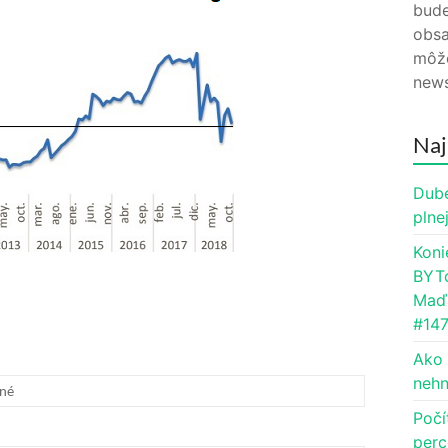
bude
obsa
môže
news
Naj
Dube
plne
Koni
BYTc
Maďa
#14
Ako 
nehn
né
Počí
perc