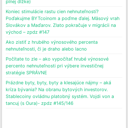
plnej dĺžke)
Koniec stimulácie rastu cien nehnuteľností?
Poďakujme BYTcoinom a poďme ďalej. Mäsový vrah
Slovákov a Maďarov. Zlato pokračuje v migrácii na
východ – zpdz #147
Ako zistiť z hrubého výnosového percenta
nehnuteľnosti, či je draho alebo lacno
Počítate to zle – ako vypočítať hrubé výnosové
percento nehnuteľnosti pri výbere investičnej
stratégie SPRÁVNE
Prázdne byty, byty, byty a klesajúce nájmy – aká
kríza bývania? Na obranu bytových investorov.
Stablecoiny ovládnu platobný systém. Vojdi von a
tancuj (s Oura)- zpdz #145/146