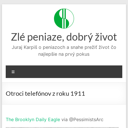
Prejsť
na
obsah
Zlé peniaze, dobrý život
Juraj Karpiš o peniazoch a snahe prežiť život čo
najlepšie na prvý pokus
Menu
Otroci telefónov z roku 1911
The Brooklyn Daily Eagle
via @PessimistsArc