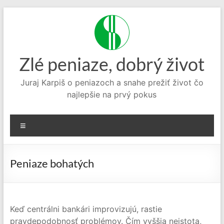
Prejsť
na
obsah
Zlé peniaze, dobrý život
Juraj Karpiš o peniazoch a snahe prežiť život čo
najlepšie na prvý pokus
Menu
Peniaze bohatých
Keď centrálni bankári improvizujú, rastie
pravdepodobnosť problémov. Čím vyššia neistota,