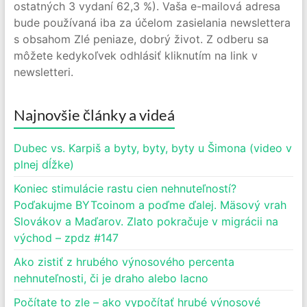
ostatných 3 vydaní 62,3 %). Vaša e-mailová adresa
bude používaná iba za účelom zasielania newslettera
s obsahom Zlé peniaze, dobrý život. Z odberu sa
môžete kedykoľvek odhlásiť kliknutím na link v
newsletteri.
Najnovšie články a videá
Dubec vs. Karpiš a byty, byty, byty u Šimona (video v
plnej dĺžke)
Koniec stimulácie rastu cien nehnuteľností?
Poďakujme BYTcoinom a poďme ďalej. Mäsový vrah
Slovákov a Maďarov. Zlato pokračuje v migrácii na
východ – zpdz #147
Ako zistiť z hrubého výnosového percenta
nehnuteľnosti, či je draho alebo lacno
Počítate to zle – ako vypočítať hrubé výnosové