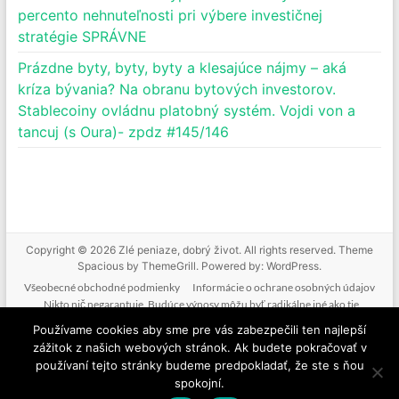
percento nehnuteľnosti pri výbere investičnej
stratégie SPRÁVNE
Prázdne byty, byty, byty a klesajúce nájmy – aká
kríza bývania? Na obranu bytových investorov.
Stablecoiny ovládnu platobný systém. Vojdi von a
tancuj (s Oura)- zpdz #145/146
Copyright © 2026
Zlé peniaze, dobrý život
. All rights reserved. Theme
Spacious
by ThemeGrill. Powered by:
WordPress
.
Všeobecné obchodné podmienky
Informácie o ochrane osobných údajov
Nikto nič negarantuje. Budúce výnosy môžu byť radikálne iné ako tie
doterajšie. Nikto nevie predpovedať budúcnosť. Tak ako nebudeme mať podiel
Používame cookies aby sme pre vás zabezpečili ten najlepší
na vašich ziskoch, nenesieme zodpovednosť ani za vaše straty. Poskytované
zážitok z našich webových stránok. Ak budete pokračovať v
informácie nie sú investičným odporúčaním. Nič z toho, čo je na tejto stránke, v
používaní tejto stránky budeme predpokladať, že ste s ňou
mailoch, v produktoch alebo službách nie je žiadnou formou finančného
spokojní.
poradenstva. Ide o komentovanie a vzdelávanie.