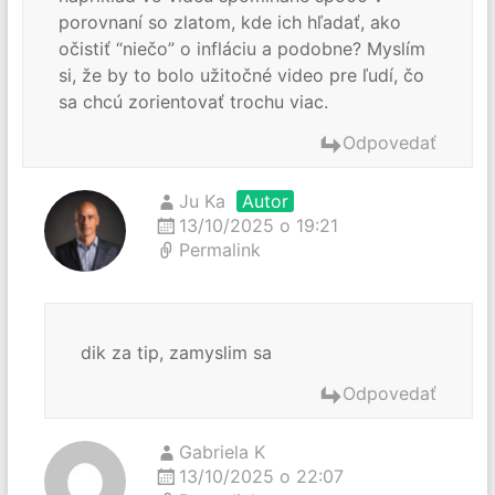
porovnaní so zlatom, kde ich hľadať, ako
očistiť “niečo” o infláciu a podobne? Myslím
si, že by to bolo užitočné video pre ľudí, čo
sa chcú zorientovať trochu viac.
Odpovedať
Ju Ka
Autor
13/10/2025 o 19:21
Permalink
dik za tip, zamyslim sa
Odpovedať
Gabriela K
13/10/2025 o 22:07