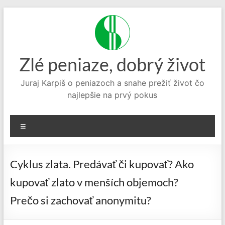
Prejsť
na
obsah
Zlé peniaze, dobrý život
Juraj Karpiš o peniazoch a snahe prežiť život čo
najlepšie na prvý pokus
Menu
Cyklus zlata. Predávať či kupovať? Ako
kupovať zlato v menších objemoch?
Prečo si zachovať anonymitu?