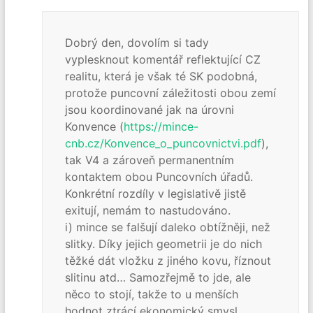
Dobrý den, dovolím si tady
vyplesknout komentář reflektující CZ
realitu, která je však té SK podobná,
protože puncovní záležitosti obou zemí
jsou koordinované jak na úrovni
Konvence (
https://mince-
cnb.cz/Konvence_o_puncovnictvi.pdf
),
tak V4 a zároveň permanentním
kontaktem obou Puncovních úřadů.
Konkrétní rozdíly v legislativě jistě
exitují, nemám to nastudováno.
i) mince se falšují daleko obtížněji, než
slitky. Díky jejich geometrii je do nich
těžké dát vložku z jiného kovu, říznout
slitinu atd… Samozřejmě to jde, ale
něco to stojí, takže to u menších
hodnot ztrácí ekonomický smysl