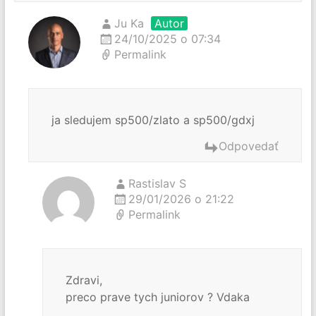
Ju Ka
Autor
24/10/2025 o 07:34
Permalink
ja sledujem sp500/zlato a sp500/gdxj
Odpovedať
Rastislav S
29/01/2026 o 21:22
Permalink
Zdravi,
preco prave tych juniorov ? Vdaka