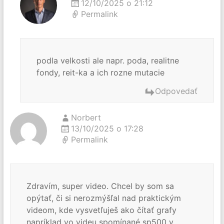
12/10/2025 o 21:12
Permalink
podla velkosti ale napr. poda, realitne
fondy, reit-ka a ich rozne mutacie
Odpovedať
Norbert
13/10/2025 o 17:28
Permalink
Zdravím, super video. Chcel by som sa
opýtať, či si nerozmýšľal nad praktickým
videom, kde vysvetľuješ ako čítať grafy
napríklad vo videu spomínané sp500 v