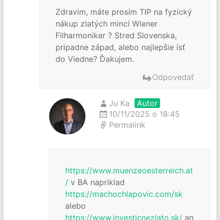
Zdravim, máte prosím TIP na fyzický
nákup zlatých mincí Wiener
Filharmoniker ? Stred Slovenska,
pripadne západ, alebo najlepšie ísť
do Viedne? Ďakujem.
Odpovedať
Ju Ka
Autor
10/11/2025 o 18:45
Permalink
https://www.muenzeoesterreich.at
/
v BA napriklad
https://machochlapovic.com/sk
alebo
https://www.investicnezlato.sk/
an