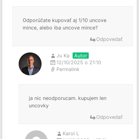
Odporúčate kupovať aj 1/10 uncove
mince, alebo iba uncove mince?
Odpovedať
Ju Ka
Autor
12/10/2025 o 21:10
Permalink
ja nic neodporucam. kupujem len
uncovky
Odpovedať
Karol L