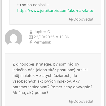
tu so ho napisal –
https://www.jurajkarpis.com/ako-na-zlato/
Odpovedať
Jupiter C
22/10/2025 o 13:36
Permalink
Z dlhodobej stratégie, by som rád by
jedného dňa (alebo skôr postupne) prelial
môj majetok v zlatých ťažiaroch, do
všeobecných akciových indexov. Aký
parameter sledovať? Pomer ceny dow/gold?
Ak áno, aký pomer?
Odpovedať