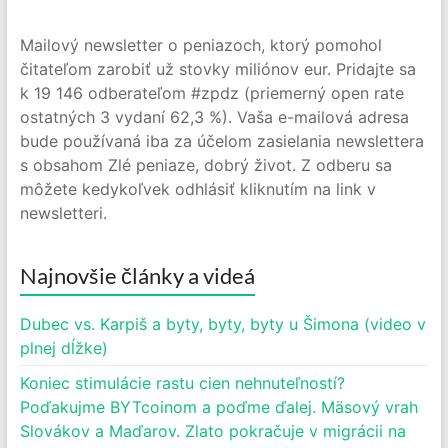
Mailový newsletter o peniazoch, ktorý pomohol
čitateľom zarobiť už stovky miliónov eur. Pridajte sa
k 19 146 odberateľom #zpdz (priemerný open rate
ostatných 3 vydaní 62,3 %). Vaša e-mailová adresa
bude používaná iba za účelom zasielania newslettera
s obsahom Zlé peniaze, dobrý život. Z odberu sa
môžete kedykoľvek odhlásiť kliknutím na link v
newsletteri.
Najnovšie články a videá
Dubec vs. Karpiš a byty, byty, byty u Šimona (video v
plnej dĺžke)
Koniec stimulácie rastu cien nehnuteľností?
Poďakujme BYTcoinom a poďme ďalej. Mäsový vrah
Slovákov a Maďarov. Zlato pokračuje v migrácii na