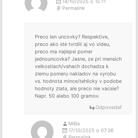
14/10/2025 o 15:11
Permalink
Preco len uncovky? Respektive,
preco ako ste tvrdili aj vo videu,
preco ma najlepsi pomer
jednouncovka? Jasne, ze pri mensich
velkostiach/vahach dochadza k
zlemu pomeru nakladov na vyrobu
vs. hodnota mince/tehlicky v podobe
hodnoty zlata, ale preco nie vacsie?
Napr. 50 alebo 100 gramov.
Odpovedať
MiBa
17/10/2025 o 07:36
Permalink