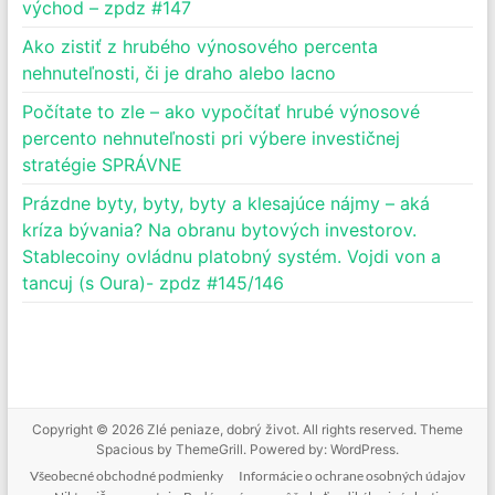
východ – zpdz #147
Ako zistiť z hrubého výnosového percenta
nehnuteľnosti, či je draho alebo lacno
Počítate to zle – ako vypočítať hrubé výnosové
percento nehnuteľnosti pri výbere investičnej
stratégie SPRÁVNE
Prázdne byty, byty, byty a klesajúce nájmy – aká
kríza bývania? Na obranu bytových investorov.
Stablecoiny ovládnu platobný systém. Vojdi von a
tancuj (s Oura)- zpdz #145/146
Copyright © 2026
Zlé peniaze, dobrý život
. All rights reserved. Theme
Spacious
by ThemeGrill. Powered by:
WordPress
.
Všeobecné obchodné podmienky
Informácie o ochrane osobných údajov