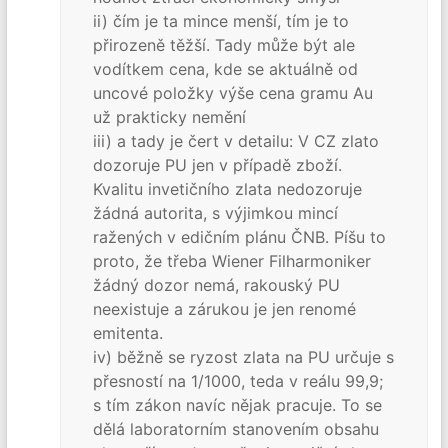
ii) čím je ta mince menší, tím je to
přirozeně těžší. Tady může být ale
vodítkem cena, kde se aktuálně od
uncové položky výše cena gramu Au
už prakticky nemění
iii) a tady je čert v detailu: V CZ zlato
dozoruje PU jen v případě zboží.
Kvalitu invetičního zlata nedozoruje
žádná autorita, s výjimkou mincí
ražených v edičním plánu ČNB. Píšu to
proto, že třeba Wiener Filharmoniker
žádný dozor nemá, rakouský PU
neexistuje a zárukou je jen renomé
emitenta.
iv) běžně se ryzost zlata na PU určuje s
přesností na 1/1000, teda v reálu 99,9;
s tím zákon navíc nějak pracuje. To se
dělá laboratorním stanovením obsahu