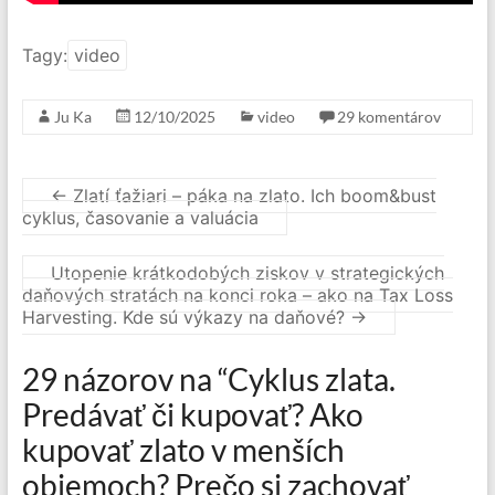
Tagy:
video
Ju Ka
12/10/2025
video
29 komentárov
←
Zlatí ťažiari – páka na zlato. Ich boom&bust
cyklus, časovanie a valuácia
Utopenie krátkodobých ziskov v strategických
daňových stratách na konci roka – ako na Tax Loss
Harvesting. Kde sú výkazy na daňové?
→
29 názorov na “
Cyklus zlata.
Predávať či kupovať? Ako
kupovať zlato v menších
objemoch? Prečo si zachovať