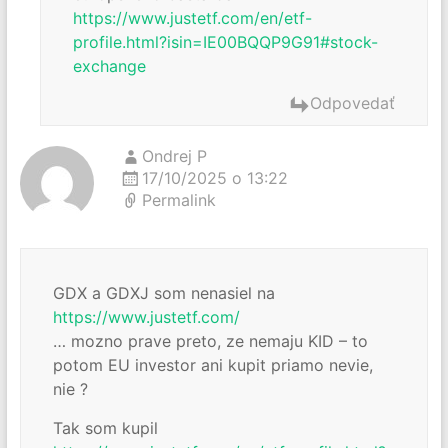
https://www.justetf.com/en/etf-
profile.html?isin=IE00BQQP9G91#stock-
exchange
Odpovedať
Ondrej P
17/10/2025 o 13:22
Permalink
GDX a GDXJ som nenasiel na
https://www.justetf.com/
… mozno prave preto, ze nemaju KID – to
potom EU investor ani kupit priamo nevie,
nie ?
Tak som kupil