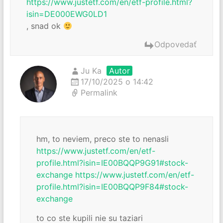
https://www.justetf.com/en/etf-profile.html?
isin=DE000EWG0LD1
, snad ok
Odpovedať
Ju Ka
Autor
17/10/2025 o 14:42
Permalink
hm, to neviem, preco ste to nenasli
https://www.justetf.com/en/etf-
profile.html?isin=IE00BQQP9G91#stock-
exchange
https://www.justetf.com/en/etf-
profile.html?isin=IE00BQQP9F84#stock-
exchange
to co ste kupili nie su taziari