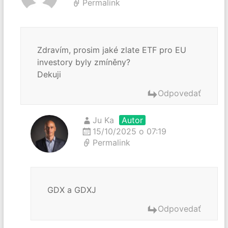
Permalink
Zdravím, prosim jaké zlate ETF pro EU
investory byly zmíněny?
Dekuji
Odpovedať
Ju Ka
Autor
15/10/2025 o 07:19
Permalink
GDX a GDXJ
Odpovedať