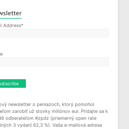
sletter
l Address*
e
ový newsletter o peniazoch, ktorý pomohol
teľom zarobiť už stovky miliónov eur. Pridajte sa k
46 odberateľom #zpdz (priemerný open rate
tných 3 vydaní 62,3 %). Vaša e-mailová adresa