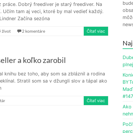
bude
práce. Dobrý freediver je starý freediver. Na
obsa
Učím tam aj veci, ktoré by mal vedieť každý.
môže
 Lindner Začína sezóna
news
 život
2 komentáre
Čítať viac
Naj
Dube
ller a koľko zarobil
plne
l knihu bez toho, aby som sa zbláznil a rodina
Koni
klínal. Stratil som sa v džungli slov a tápal ako
BYTc
m
Maďa
#14
tár
Čítať viac
Ako 
nehn
Počí
perc