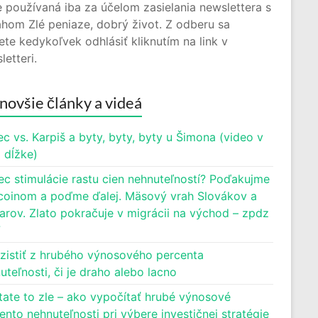
 používaná iba za účelom zasielania newslettera s
hom Zlé peniaze, dobrý život. Z odberu sa
te kedykoľvek odhlásiť kliknutím na link v
letteri.
novšie články a videá
c vs. Karpiš a byty, byty, byty u Šimona (video v
j dĺžke)
ec stimulácie rastu cien nehnuteľností? Poďakujme
oinom a poďme ďalej. Mäsový vrah Slovákov a
rov. Zlato pokračuje v migrácii na východ – zpdz
7
zistiť z hrubého výnosového percenta
uteľnosti, či je draho alebo lacno
tate to zle – ako vypočítať hrubé výnosové
ento nehnuteľnosti pri výbere investičnej stratégie