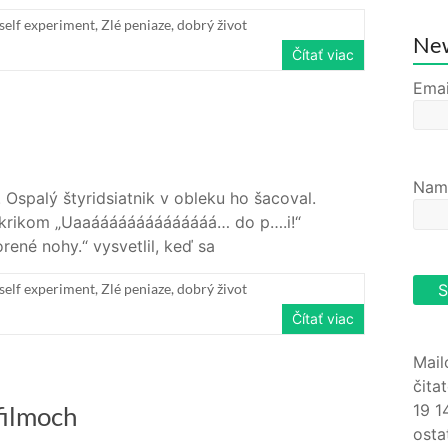
self experiment
,
Zlé peniaze, dobrý život
New
Čítať viac
Emai
Nam
 Ospalý štyridsiatnik v obleku ho šacoval.
ýkrikom „Uaaáááááááááááááá… do p….i!“
rené nohy.“ vysvetlil, keď sa
self experiment
,
Zlé peniaze, dobrý život
Čítať viac
Mail
čita
19 1
filmoch
osta