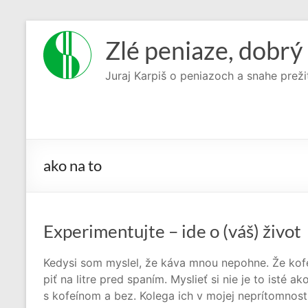
Prejsť
na
Zlé peniaze, dobrý 
obsah
Juraj Karpiš o peniazoch a snahe preži
ako na to
Experimentujte – ide o (váš) život
Kedysi som myslel, že káva mnou nepohne. Že kofe
piť na litre pred spaním. Myslieť si nie je to isté 
s kofeínom a bez. Kolega ich v mojej neprítomnost