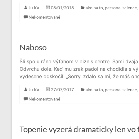
Ju Ka
08/01/2018
ako na to
,
personal science
,
Nekomentované
Naboso
Šli spolu ráno výťahom v biznis centre. Sami dvaja.
Odvrchu dole. Keď mu zrak padol na chodidlá s v
vydesene odskočil. „Sorry, zdalo sa mi, že máš oho
Ju Ka
27/07/2017
ako na to
,
personal science
,
Nekomentované
Topenie vyzerá dramaticky len vo 