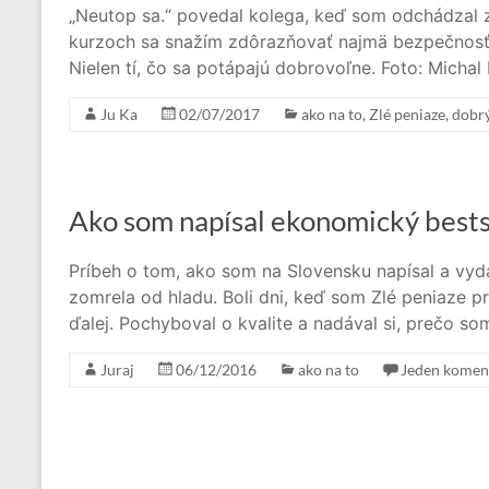
„Neutop sa.“ povedal kolega, keď som odchádzal z 
kurzoch sa snažím zdôrazňovať najmä bezpečnosť. 
Nielen tí, čo sa potápajú dobrovoľne. Foto: Michal
Ju Ka
02/07/2017
ako na to
,
Zlé peniaze, dobrý
Ako som napísal ekonomický bestse
Príbeh o tom, ako som na Slovensku napísal a vyda
zomrela od hladu. Boli dni, keď som Zlé peniaze pre
ďalej. Pochyboval o kvalite a nadával si, prečo so
Juraj
06/12/2016
ako na to
Jeden komen