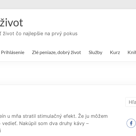
život
ť život čo najlepšie na prvý pokus
Prihlásenie
Zlé peniaze, dobrý život
Služby
Kurz
Kni
ín u mňa stratil stimulačný efekt. Že ju môžem
ako vedieť. Nakúpil som dva druhy kávy –
i