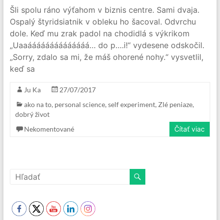
Šli spolu ráno výťahom v biznis centre. Sami dvaja.
Ospalý štyridsiatnik v obleku ho šacoval. Odvrchu
dole. Keď mu zrak padol na chodidlá s výkrikom
„Uaaáááááááááááááá… do p….i!“ vydesene odskočil.
„Sorry, zdalo sa mi, že máš ohorené nohy.“ vysvetlil,
keď sa
Ju Ka
27/07/2017
ako na to
,
personal science
,
self experiment
,
Zlé peniaze,
dobrý život
Nekomentované
Čítať viac