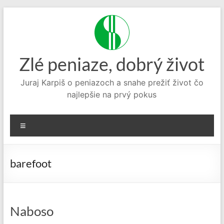
Prejsť
na
obsah
Zlé peniaze, dobrý život
Juraj Karpiš o peniazoch a snahe prežiť život čo
najlepšie na prvý pokus
Menu
barefoot
Naboso