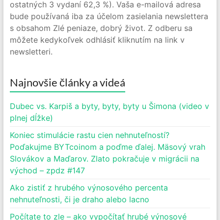
ostatných 3 vydaní 62,3 %). Vaša e-mailová adresa
bude používaná iba za účelom zasielania newslettera
s obsahom Zlé peniaze, dobrý život. Z odberu sa
môžete kedykoľvek odhlásiť kliknutím na link v
newsletteri.
Najnovšie články a videá
Dubec vs. Karpiš a byty, byty, byty u Šimona (video v
plnej dĺžke)
Koniec stimulácie rastu cien nehnuteľností?
Poďakujme BYTcoinom a poďme ďalej. Mäsový vrah
Slovákov a Maďarov. Zlato pokračuje v migrácii na
východ – zpdz #147
Ako zistiť z hrubého výnosového percenta
nehnuteľnosti, či je draho alebo lacno
Počítate to zle – ako vypočítať hrubé výnosové