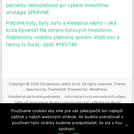
percento nehnuteľnosti pri výbere investičnej
stratégie SPRÁVNE
Prázdne byty, byty, byty a klesajúce nájmy – aká
kríza bývania? Na obranu bytových investorov.
Stablecoiny ovládnu platobný systém. Vojdi von a
tancuj (s Oura)- zpdz #145/146
Copyright © 2026
Zlé peniaze, dobrý život
. All rights reserved. Theme
Spacious
by ThemeGrill. Powered by:
WordPress
.
Všeobecné obchodné podmienky
Informácie o ochrane osobných údajov
Nikto nič negarantuje. Budúce výnosy môžu byť radikálne iné ako tie
doterajšie. Nikto nevie predpovedať budúcnosť. Tak ako nebudeme mať podiel
Používame cookies aby sme pre vás zabezpečili ten najlepší
na vašich ziskoch, nenesieme zodpovednosť ani za vaše straty. Poskytované
zážitok z našich webových stránok. Ak budete pokračovať v
informácie nie sú investičným odporúčaním. Nič z toho, čo je na tejto stránke, v
používaní tejto stránky budeme predpokladať, že ste s ňou
mailoch, v produktoch alebo službách nie je žiadnou formou finančného
spokojní.
poradenstva. Ide o komentovanie a vzdelávanie.