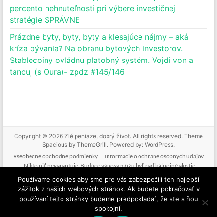
percento nehnuteľnosti pri výbere investičnej
stratégie SPRÁVNE
Prázdne byty, byty, byty a klesajúce nájmy – aká
kríza bývania? Na obranu bytových investorov.
Stablecoiny ovládnu platobný systém. Vojdi von a
tancuj (s Oura)- zpdz #145/146
Copyright © 2026
Zlé peniaze, dobrý život
. All rights reserved. Theme
Spacious
by ThemeGrill. Powered by:
WordPress
.
Všeobecné obchodné podmienky
Informácie o ochrane osobných údajov
Nikto nič negarantuje. Budúce výnosy môžu byť radikálne iné ako tie
doterajšie. Nikto nevie predpovedať budúcnosť. Tak ako nebudeme mať podiel
Používame cookies aby sme pre vás zabezpečili ten najlepší
na vašich ziskoch, nenesieme zodpovednosť ani za vaše straty. Poskytované
zážitok z našich webových stránok. Ak budete pokračovať v
informácie nie sú investičným odporúčaním. Nič z toho, čo je na tejto stránke, v
používaní tejto stránky budeme predpokladať, že ste s ňou
mailoch, v produktoch alebo službách nie je žiadnou formou finančného
spokojní.
poradenstva. Ide o komentovanie a vzdelávanie.