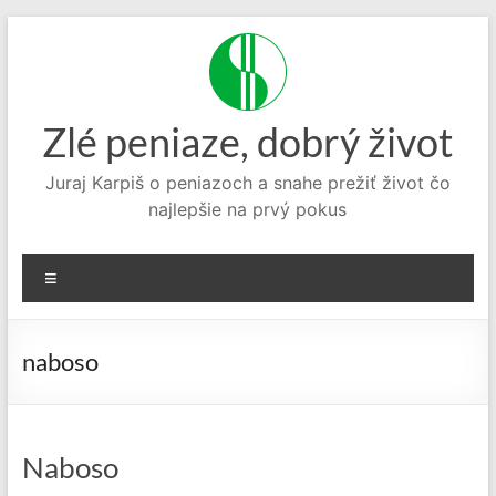
Prejsť
na
obsah
Zlé peniaze, dobrý život
Juraj Karpiš o peniazoch a snahe prežiť život čo
najlepšie na prvý pokus
Menu
naboso
Naboso