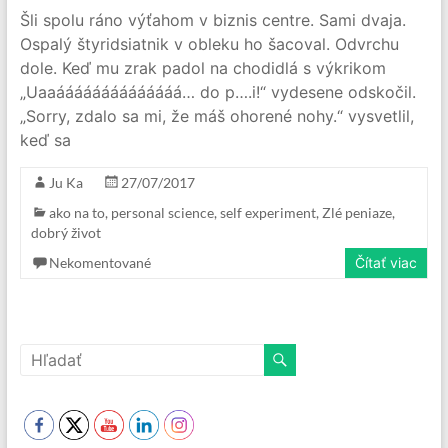
Šli spolu ráno výťahom v biznis centre. Sami dvaja.
Ospalý štyridsiatnik v obleku ho šacoval. Odvrchu
dole. Keď mu zrak padol na chodidlá s výkrikom
„Uaaáááááááááááááá… do p….i!“ vydesene odskočil.
„Sorry, zdalo sa mi, že máš ohorené nohy.“ vysvetlil,
keď sa
Ju Ka
27/07/2017
ako na to
,
personal science
,
self experiment
,
Zlé peniaze,
dobrý život
Nekomentované
Čítať viac