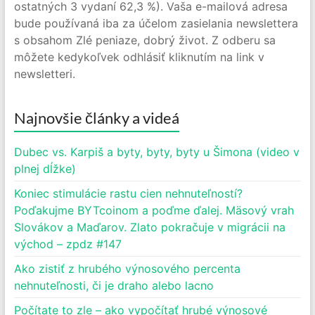
ostatných 3 vydaní 62,3 %). Vaša e-mailová adresa
bude používaná iba za účelom zasielania newslettera
s obsahom Zlé peniaze, dobrý život. Z odberu sa
môžete kedykoľvek odhlásiť kliknutím na link v
newsletteri.
Najnovšie články a videá
Dubec vs. Karpiš a byty, byty, byty u Šimona (video v
plnej dĺžke)
Koniec stimulácie rastu cien nehnuteľností?
Poďakujme BYTcoinom a poďme ďalej. Mäsový vrah
Slovákov a Maďarov. Zlato pokračuje v migrácii na
východ – zpdz #147
Ako zistiť z hrubého výnosového percenta
nehnuteľnosti, či je draho alebo lacno
Počítate to zle – ako vypočítať hrubé výnosové