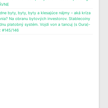
ÁVNE
dne byty, byty, byty a klesajúce nájmy – aká kríza
nia? Na obranu bytových investorov. Stablecoiny
dnu platobný systém. Vojdi von a tancuj (s Oura)-
 #145/146