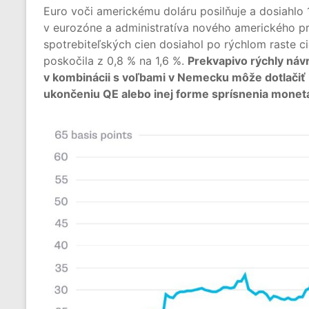
Euro voči americkému doláru posilňuje a dosiahlo 
v eurozóne a administratíva nového amerického p
spotrebiteľských cien dosiahol po rýchlom raste cie
poskočila z 0,8 % na 1,6 %.
Prekvapivo rýchly náv
v kombinácii s voľbami v Nemecku môže dotlačiť
ukončeniu QE alebo inej forme sprísnenia monetár