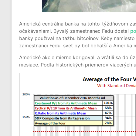
Americká centrálna banka na tohto-týždňovom z
očakávaniami. Bývalý zamestnanec Fedu dostal
po
banky používal na ťažbu bitcoinov. Keby namiesto m
zamestnanci Fedu, svet by bol bohatší a Amerika m
Americké akcie mierne korigovali a vrátili sa do 
mesiace. Podľa historických priemerov viacerých