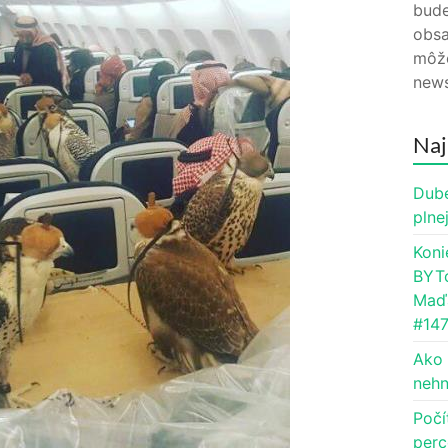
bude
obsa
môže
news
Naj
Dube
plne
Koni
BYTc
Maďa
#14
Ako 
nehn
Počí
perc