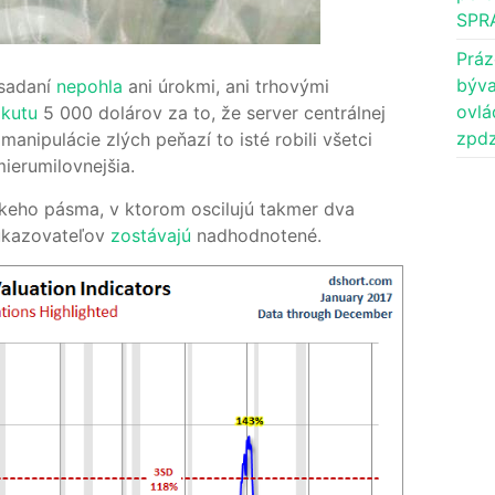
SPR
Práz
býva
asadaní
nepohla
ani úrokmi, ani trhovými
ovlá
kutu
5 000 dolárov za to, že server centrálnej
zpdz
anipulácie zlých peňazí to isté robili všetci
ierumilovnejšia.
úzkeho pásma, v ktorom oscilujú takmer dva
 ukazovateľov
zostávajú
nadhodnotené.