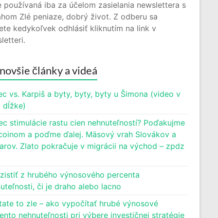
 používaná iba za účelom zasielania newslettera s
hom Zlé peniaze, dobrý život. Z odberu sa
te kedykoľvek odhlásiť kliknutím na link v
letteri.
novšie články a videá
c vs. Karpiš a byty, byty, byty u Šimona (video v
j dĺžke)
ec stimulácie rastu cien nehnuteľností? Poďakujme
oinom a poďme ďalej. Mäsový vrah Slovákov a
rov. Zlato pokračuje v migrácii na východ – zpdz
7
zistiť z hrubého výnosového percenta
uteľnosti, či je draho alebo lacno
tate to zle – ako vypočítať hrubé výnosové
ento nehnuteľnosti pri výbere investičnej stratégie