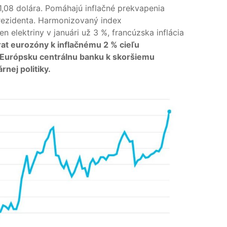
1,08 dolára. Pomáhajú inflačné prekvapenia
rezidenta. Harmonizovaný index
n elektriny v januári už 3 %, francúzska inflácia
rat eurozóny k inflačnému 2 % cieľu
 Európsku centrálnu banku k skoršiemu
nej politiky.