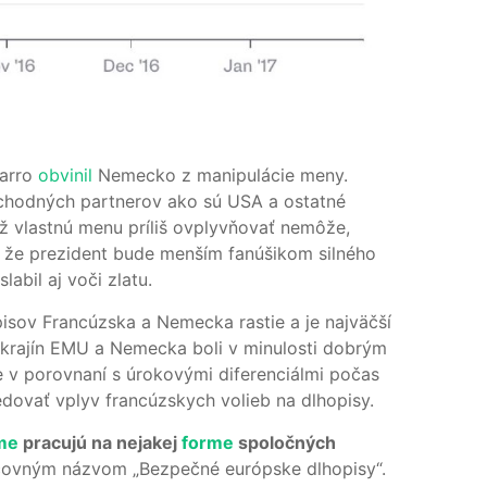
varro
obvinil
Nemecko z manipulácie meny.
hodných partnerov ako sú USA a ostatné
ž vlastnú menu príliš ovplyvňovať nemôže,
i, že prezident bude menším fanúšikom silného
abil aj voči zlatu.
isov Francúzska a Nemecka rastie a je najväčší
h krajín EMU a Nemecka boli v minulosti dobrým
 v porovnaní s úrokovými diferenciálmi počas
edovať vplyv francúzskych volieb na dlhopisy.
me
pracujú na nejakej
forme
spoločných
ovným názvom „Bezpečné európske dlhopisy“.