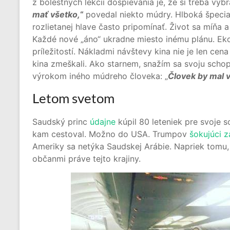
z bolestných lekcií dospievania je, že si treba vybra
mať všetko,
“
povedal niekto múdry. Hlboká špecial
rozlietanej hlave často pripomínať. Život sa míňa
Každé nové „áno“ ukradne miesto inému plánu. Ek
príležitostí. Nákladmi návštevy kina nie je len cen
kina zmeškali. Ako starnem, snažím sa svoju schopn
výrokom iného múdreho človeka: „
Človek by mal 
Letom svetom
Saudský princ
údajne
kúpil 80 leteniek pre svoje s
kam cestoval. Možno do USA. Trumpov
šokujúci 
Ameriky sa netýka Saudskej Arábie. Napriek tomu, 
občanmi práve tejto krajiny.