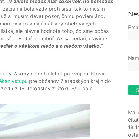
ť. „
V živote môžeš mať čokoľvek, no nemôžeš
izácia mi bola vždy proti srsti, tak to musím
New
 a už si musím dávať pozor, čomu poviem áno.
onómovia to volajú náklady obetovaných
Emai
a lístka, ale hlavne hodnota toho, čo sme počas
osť povedať nie cibriť. Ak sa nedarí, uľavím si
vedieť o všetkom niečo a o niečom všetko.
“
Nam
okoly. Akoby nemohli letieť po svojich. Ktovie
zákaz vstupu
pre občanov 7 arabských krajín do
že 15 z 19 teroristov z útoku 9/11 bolo
Mail
čita
19 1
osta