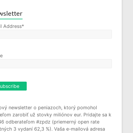
sletter
l Address*
e
ový newsletter o peniazoch, ktorý pomohol
teľom zarobiť už stovky miliónov eur. Pridajte sa k
46 odberateľom #zpdz (priemerný open rate
tných 3 vydaní 62,3 %). Vaša e-mailová adresa