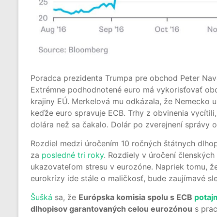
Poradca prezidenta Trumpa pre obchod Peter Na
Extrémne podhodnotené euro má vykorisťovať obc
krajiny EÚ. Merkelová mu odkázala, že Nemecko u
keďže euro spravuje ECB. Trhy z obvinenia vycítil
dolára než sa čakalo. Dolár po zverejnení správy osl
Rozdiel medzi úročením 10 ročných štátnych dlhop
za
posledné tri roky
. Rozdiely v úročení členskýc
ukazovateľom stresu v eurozóne. Napriek tomu, že
eurokrízy ide stále o maličkosť, bude zaujímavé sl
Šušká
sa, že
Európska komisia spolu s ECB
potaj
dlhopisov garantovaných celou eurozónou
s prac