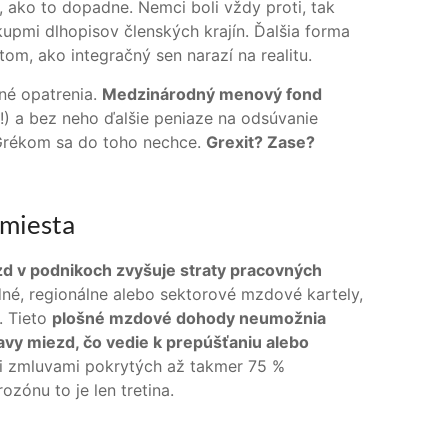
 ako to dopadne. Nemci boli vždy proti, tak
kupmi dlhopisov členských krajín. Ďalšia forma
tom, ako integračný sen narazí na realitu.
né opatrenia.
Medzinárodný menový fond
!) a bez neho ďalšie peniaze na odsúvanie
 Grékom sa do toho nechce.
Grexit? Zase?
 miesta
zd v podnikoch zvyšuje straty pracovných
né, regionálne alebo sektorové mzdové kartely,
. Tieto
plošné mzdové dohody neumožnia
vy miezd, čo vedie k prepúšťaniu alebo
mi zmluvami pokrytých až takmer 75 %
zónu to je len tretina.