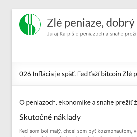
Prejsť
na
Zlé peniaze, dobrý 
obsah
Juraj Karpiš o peniazoch a snahe preži
026 Inflácia je späť. Fed ťaží bitcoin Zlé 
O peniazoch, ekonomike a snahe prežiť ži
Skutočné náklady
Keď som bol malý, chcel som byť kozmonautom, v