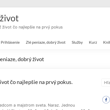
život
ť život čo najlepšie na prvý pokus
Prihlásenie
Zlé peniaze, dobrý život
Služby
Kurz
Kni
peniaze, dobrý život
vot čo najlepšie na prvý pokus.
edcom a majstrom sveta. Naraz. Jednou