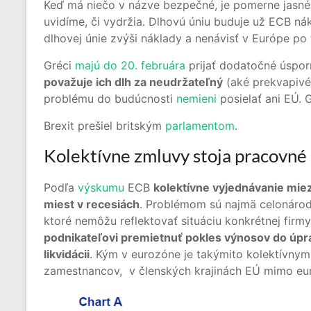
Keď má niečo v názve bezpečné, je pomerne jasné,
uvidíme, či vydržia. Dlhovú úniu buduje už ECB ná
dlhovej únie zvýši náklady a nenávisť v Európe po 
Gréci
majú do 20. februára
prijať dodatočné úspor
považuje ich dlh za neudržateľný
(aké prekvapivé
problému do budúcnosti
nemieni
posielať ani EÚ.
Brexit prešiel britským
parlamentom
.
Kolektívne zmluvy stoja pracovné
Podľa
výskumu
ECB
kolektívne vyjednávanie mie
miest v recesiách
. Problémom sú najmä celonárod
ktoré nemôžu reflektovať situáciu konkrétnej firmy
podnikateľovi premietnuť pokles výnosov do úpra
likvidácii
. Kým v eurozóne je takýmito kolektívny
zamestnancov, v členských krajinách EÚ mimo euro