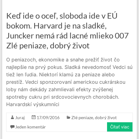
Keď ide o oceľ, sloboda ide v EÚ
bokom. Harvard je na sladké,
Juncker nemá rád lacné mlieko 007
Zlé peniaze, dobrý život
O peniazoch, ekonomike a snahe prežiť život čo
najlepšie na prvý pokus. Sladká nevedomosť Vedci sú
tiež len ľudia. Niektorí klamú za peniaze alebo
prestíž. Vedci sponzorovaní americkou cukrárskou
loby nám dekády zahmlievali efekty zvýšenej
spotreby cukru pri srdcovocievnych chorobách.
Harvardskí výskumníci
Juraj
17/09/2016
Zlé peniaze, dobrý život
Jeden komentár
Čítať viac