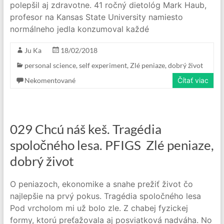
polepšil aj zdravotne. 41 ročný dietológ Mark Haub,
profesor na Kansas State University namiesto
normálneho jedla konzumoval každé
Ju Ka
18/02/2018
personal science
,
self experiment
,
Zlé peniaze, dobrý život
Nekomentované
Čítať viac
029 Chcú náš keš. Tragédia
spoločného lesa. PFIGS Zlé peniaze,
dobrý život
O peniazoch, ekonomike a snahe prežiť život čo
najlepšie na prvý pokus. Tragédia spoločného lesa
Pod vrcholom mi už bolo zle. Z chabej fyzickej
formy, ktorú preťažovala aj posviatková nadváha. No