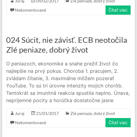
Juraj
04/02/2017
Zlé peniaze, dobrý život
Nekomentované
Čítať viac
024 Súcit, nie závisť. ECB neotočila
Zlé peniaze, dobrý život
O peniazoch, ekonomike a snahe prežiť život čo
najlepšie na prvý pokus. Choroba 1. pracujem, 2.
zvládam čítanie, 3. maximálne môžem pozerať
YouTube. To sú tri úrovne intenzity mojich chorôb.
Tentokrát sa imunitná reakcia spustila naplno. Únava,
nepríjemné pocity a horúčka dostatočne jasne
Juraj
21/01/2017
Zlé peniaze, dobrý život
Nekomentované
Čítať viac