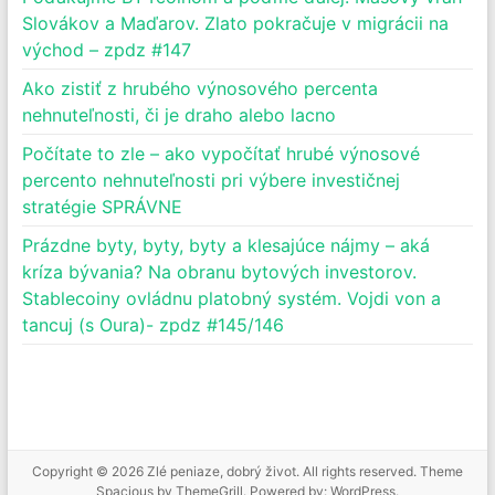
Slovákov a Maďarov. Zlato pokračuje v migrácii na
východ – zpdz #147
Ako zistiť z hrubého výnosového percenta
nehnuteľnosti, či je draho alebo lacno
Počítate to zle – ako vypočítať hrubé výnosové
percento nehnuteľnosti pri výbere investičnej
stratégie SPRÁVNE
Prázdne byty, byty, byty a klesajúce nájmy – aká
kríza bývania? Na obranu bytových investorov.
Stablecoiny ovládnu platobný systém. Vojdi von a
tancuj (s Oura)- zpdz #145/146
Copyright © 2026
Zlé peniaze, dobrý život
. All rights reserved. Theme
Spacious
by ThemeGrill. Powered by:
WordPress
.