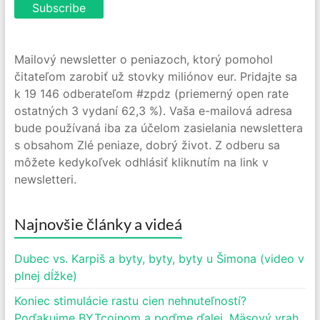
Mailový newsletter o peniazoch, ktorý pomohol
čitateľom zarobiť už stovky miliónov eur. Pridajte sa
k 19 146 odberateľom #zpdz (priemerný open rate
ostatných 3 vydaní 62,3 %). Vaša e-mailová adresa
bude používaná iba za účelom zasielania newslettera
s obsahom Zlé peniaze, dobrý život. Z odberu sa
môžete kedykoľvek odhlásiť kliknutím na link v
newsletteri.
Najnovšie články a videá
Dubec vs. Karpiš a byty, byty, byty u Šimona (video v
plnej dĺžke)
Koniec stimulácie rastu cien nehnuteľností?
Poďakujme BYTcoinom a poďme ďalej. Mäsový vrah