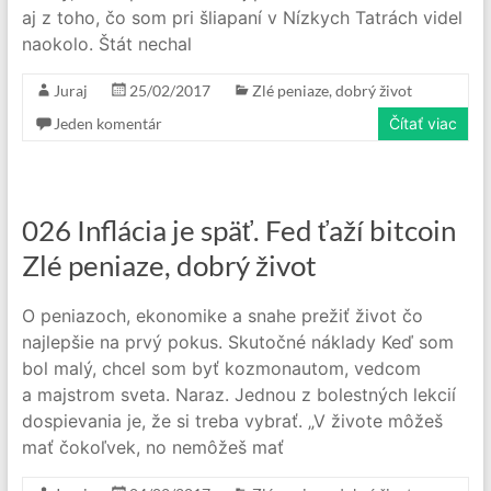
aj z toho, čo som pri šliapaní v Nízkych Tatrách videl
naokolo. Štát nechal
Juraj
25/02/2017
Zlé peniaze, dobrý život
Jeden komentár
Čítať viac
026 Inflácia je späť. Fed ťaží bitcoin
Zlé peniaze, dobrý život
O peniazoch, ekonomike a snahe prežiť život čo
najlepšie na prvý pokus. Skutočné náklady Keď som
bol malý, chcel som byť kozmonautom, vedcom
a majstrom sveta. Naraz. Jednou z bolestných lekcií
dospievania je, že si treba vybrať. „V živote môžeš
mať čokoľvek, no nemôžeš mať