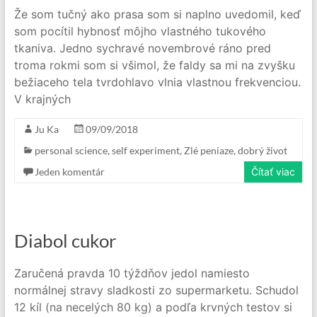
Že som tučný ako prasa som si naplno uvedomil, keď
som pocítil hybnosť môjho vlastného tukového
tkaniva. Jedno sychravé novembrové ráno pred
troma rokmi som si všimol, že faldy sa mi na zvyšku
bežiaceho tela tvrdohlavo vlnia vlastnou frekvenciou.
V krajných
Ju Ka
09/09/2018
personal science
,
self experiment
,
Zlé peniaze, dobrý život
Jeden komentár
Čítať viac
Diabol cukor
Zaručená pravda 10 týždňov jedol namiesto
normálnej stravy sladkosti zo supermarketu. Schudol
12 kíl (na necelých 80 kg) a podľa krvných testov si