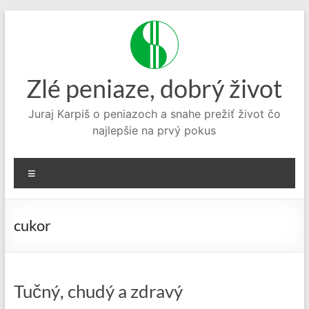
Prejsť
na
obsah
Zlé peniaze, dobrý život
Juraj Karpiš o peniazoch a snahe prežiť život čo
najlepšie na prvý pokus
Menu
cukor
Tučný, chudý a zdravý