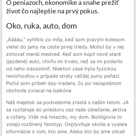
O peniazoch, ekonomike a snahe prežiť
život čo najlepšie na prvý pokus.
Oko, ruka, auto, dom
„Ááááu,“ vyhŕklo zo mňa, keď som pravým kolesom
vletel do jamy na ceste prvej triedy. Mohol by v nej
zimovať menší medveď. Keď som kúpil nové staré
(jazdené) auto, chvíľu mi trvalo, než sa mi podarilo
od neho odosobniť. Niektorí zase trpia fyzickou
nevoľnosťou v prípade straty väčšej sumy peňazí.
Počul som príbeh day-tradera, čo po neúspešnom
obchode zvracal na balkóne.
Náš majetok sa podvedome zrastá s našim telom. JA
sa rozťahuje do priestoru cez naše oblečenie, aktíva
a vzťahy. Vták má hniezdo, my dom. Biológovia to
volajú rozšírený fenotyp. Ovplyvňuje okolie a vysiela
informácie o tom, kto sme. Alebo kto by sme chceli