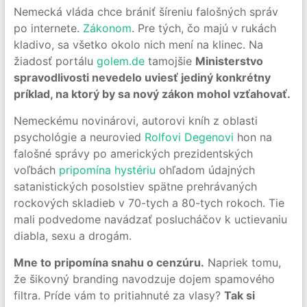
Nemecká vláda chce brániť šíreniu falošných správ
po internete.
Zákonom
. Pre tých, čo majú v rukách
kladivo, sa všetko okolo nich mení na klinec. Na
žiadosť portálu
golem.de
tamojšie
Ministerstvo
spravodlivosti nevedelo uviesť jediný konkrétny
príklad, na ktorý by sa nový zákon mohol vzťahovať.
Nemeckému novinárovi, autorovi kníh z oblasti
psychológie a neurovied
Rolfovi Degenovi
hon na
falošné správy po amerických prezidentských
voľbách
pripomína hystériu
ohľadom údajných
satanistických posolstiev spätne prehrávaných
rockových skladieb v 70-tych a 80-tych rokoch. Tie
mali podvedome navádzať poslucháčov k uctievaniu
diabla, sexu a drogám.
Mne to pripomína snahu o cenzúru.
Napriek tomu,
že šikovný branding navodzuje dojem spamového
filtra. Príde vám to pritiahnuté za vlasy?
Tak si