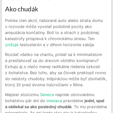
Ako chudák
Pokles cien akcií, nabúrané auto alebo strata domu
v rozvode môže vyvolať podobné pocity ako
amputácia končatiny. Bolí to a strach z podobnej
katastrofy prispieva k chronickému stresu. Ten
znižuje
testosterón a v dlhom horizonte zabíja.
Rozdať všetko na charitu, pridať sa k minimalistom
a presťahovať sa do drevom obitého kontajneru?
Exitujú aj o niečo menej radikálne riešenia úzkosti
z bohatstva. Bez toho, aby sa človek preklopil rovno
do neistoty chudoby. Inšpiráciou môže byť zbohatlík,
ktorý žil pred dvoma tisícročiami v Ríme.
Majster stoicizmu
Seneca
napriek obrovskému
bohatstvu pár dní do
mesiaca
pravidelne
jedol, spal
a obliekal sa ako posledný chudák
. To mu pravidelne
pripomínalo, že ani tento stav nie je katastrofou.