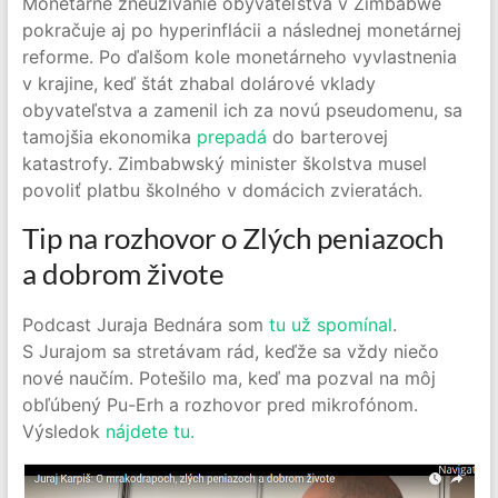
Monetárne zneužívanie obyvateľstva v Zimbabwe
pokračuje aj po hyperinflácii a následnej monetárnej
reforme. Po ďalšom kole monetárneho vyvlastnenia
v krajine, keď štát zhabal dolárové vklady
obyvateľstva a zamenil ich za novú pseudomenu, sa
tamojšia ekonomika
prepadá
do barterovej
katastrofy. Zimbabwský minister školstva musel
povoliť platbu školného v domácich zvieratách.
Tip na rozhovor o Zlých peniazoch
a dobrom živote
Podcast Juraja Bednára som
tu už spomínal
.
S Jurajom sa stretávam rád, keďže sa vždy niečo
nové naučím. Potešilo ma, keď ma pozval na môj
obľúbený Pu-Erh a rozhovor pred mikrofónom.
Výsledok
nájdete tu.