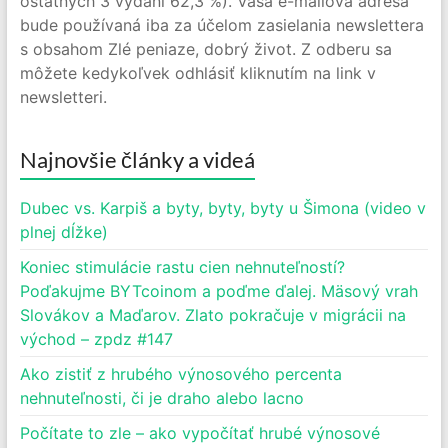
ostatných 3 vydaní 62,3 %). Vaša e-mailová adresa
bude používaná iba za účelom zasielania newslettera
s obsahom Zlé peniaze, dobrý život. Z odberu sa
môžete kedykoľvek odhlásiť kliknutím na link v
newsletteri.
Najnovšie články a videá
Dubec vs. Karpiš a byty, byty, byty u Šimona (video v
plnej dĺžke)
Koniec stimulácie rastu cien nehnuteľností?
Poďakujme BYTcoinom a poďme ďalej. Mäsový vrah
Slovákov a Maďarov. Zlato pokračuje v migrácii na
východ – zpdz #147
Ako zistiť z hrubého výnosového percenta
nehnuteľnosti, či je draho alebo lacno
Počítate to zle – ako vypočítať hrubé výnosové