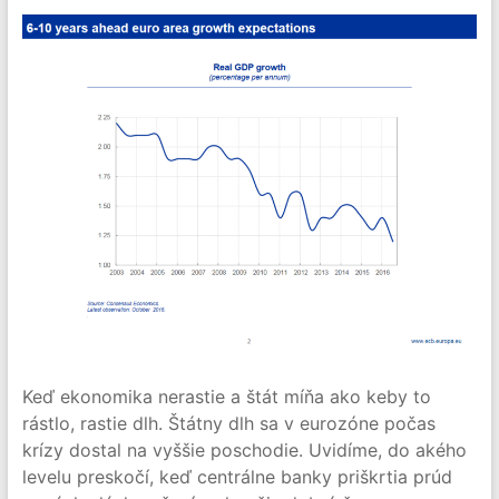
Keď ekonomika nerastie a štát míňa ako keby to
rástlo, rastie dlh. Štátny dlh sa v eurozóne počas
krízy dostal na vyššie poschodie. Uvidíme, do akého
levelu preskočí, keď centrálne banky priškrtia prúd