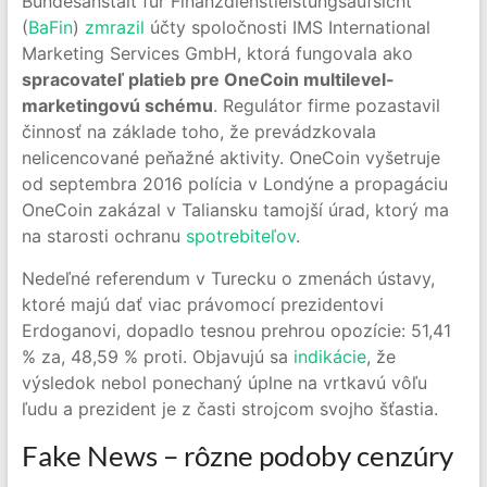
Bundesanstalt für Finanzdienstleistungsaufsicht
(
BaFin
)
zmrazil
účty spoločnosti IMS International
Marketing Services GmbH, ktorá fungovala ako
spracovateľ platieb pre OneCoin multilevel-
marketingovú schému
. Regulátor firme pozastavil
činnosť na základe toho, že prevádzkovala
nelicencované peňažné aktivity. OneCoin vyšetruje
od septembra 2016 polícia v Londýne a propagáciu
OneCoin zakázal v Taliansku tamojší úrad, ktorý ma
na starosti ochranu
spotrebiteľov
.
Nedeľné referendum v Turecku o zmenách ústavy,
ktoré majú dať viac právomocí prezidentovi
Erdoganovi, dopadlo tesnou prehrou opozície: 51,41
% za, 48,59 % proti. Objavujú sa
indikácie
, že
výsledok nebol ponechaný úplne na vrtkavú vôľu
ľudu a prezident je z časti strojcom svojho šťastia.
Fake News – rôzne podoby cenzúry