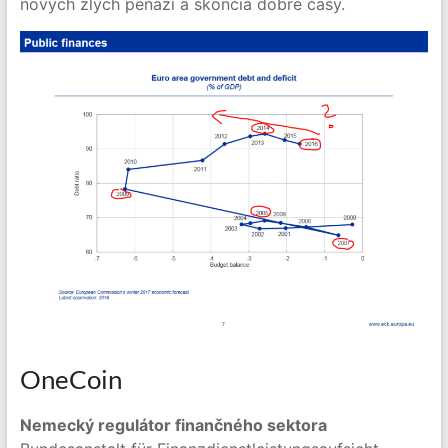
nových zlých peňazí a skončia dobré časy.
OneCoin
Nemecký regulátor finančného sektora