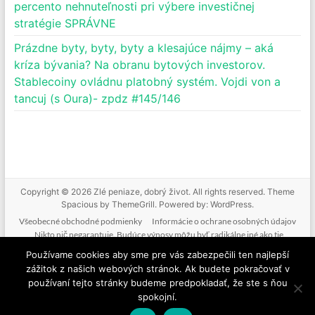
percento nehnuteľnosti pri výbere investičnej
stratégie SPRÁVNE
Prázdne byty, byty, byty a klesajúce nájmy – aká
kríza bývania? Na obranu bytových investorov.
Stablecoiny ovládnu platobný systém. Vojdi von a
tancuj (s Oura)- zpdz #145/146
Copyright © 2026
Zlé peniaze, dobrý život
. All rights reserved. Theme
Spacious
by ThemeGrill. Powered by:
WordPress
.
Všeobecné obchodné podmienky
Informácie o ochrane osobných údajov
Nikto nič negarantuje. Budúce výnosy môžu byť radikálne iné ako tie
doterajšie. Nikto nevie predpovedať budúcnosť. Tak ako nebudeme mať podiel
Používame cookies aby sme pre vás zabezpečili ten najlepší
na vašich ziskoch, nenesieme zodpovednosť ani za vaše straty. Poskytované
zážitok z našich webových stránok. Ak budete pokračovať v
informácie nie sú investičným odporúčaním. Nič z toho, čo je na tejto stránke, v
používaní tejto stránky budeme predpokladať, že ste s ňou
mailoch, v produktoch alebo službách nie je žiadnou formou finančného
spokojní.
poradenstva. Ide o komentovanie a vzdelávanie.