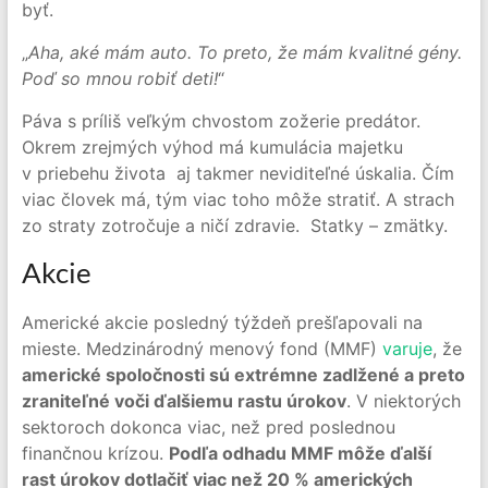
byť.
„
Aha, aké mám auto. To preto, že mám kvalitné gény.
Poď so mnou robiť deti!
“
Páva s príliš veľkým chvostom zožerie predátor.
Okrem zrejmých výhod má kumulácia majetku
v priebehu života aj takmer neviditeľné úskalia. Čím
viac človek má, tým viac toho môže stratiť. A strach
zo straty zotročuje a ničí zdravie. Statky – zmätky.
Akcie
Americké akcie posledný týždeň prešľapovali na
mieste. Medzinárodný menový fond (MMF)
varuje
, že
americké spoločnosti sú extrémne zadlžené a preto
zraniteľné voči ďalšiemu rastu úrokov
. V niektorých
sektoroch dokonca viac, než pred poslednou
finančnou krízou.
Podľa odhadu MMF môže ďalší
rast úrokov dotlačiť viac než 20 % amerických