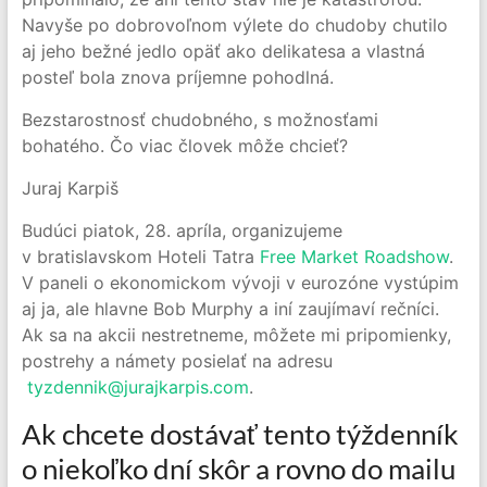
Navyše po dobrovoľnom výlete do chudoby chutilo
aj jeho bežné jedlo opäť ako delikatesa a vlastná
posteľ bola znova príjemne pohodlná.
Bezstarostnosť chudobného, s možnosťami
bohatého. Čo viac človek môže chcieť?
Juraj Karpiš
Budúci piatok, 28. apríla, organizujeme
v bratislavskom Hoteli Tatra
Free Market Roadshow
.
V paneli o ekonomickom vývoji v eurozóne vystúpim
aj ja, ale hlavne Bob Murphy a iní zaujímaví rečníci.
Ak sa na akcii nestretneme, môžete mi pripomienky,
postrehy a námety posielať na adresu
tyzdennik@jurajkarpis.com
.
Ak chcete dostávať tento týždenník
o niekoľko dní skôr a rovno do mailu