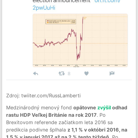
Zdroj: twiiter.com/RussLamberti
Medzinárodný menový fond
opätovne
zvýšil
odhad
rastu HDP Veľkej Británie na rok 2017
. Po
Brexitovom referende začiatkom leta 2016 sa
predikcia podivne šplhala
z 1,1 % v októbri 2016, na
1,5 % v januári 2017 až na 2 % tento týždeň.
Po