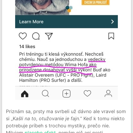
Priznám sa, prsty ma svrbeli už dávno ale vravel som
si „K
ašli na to, otužovanie je fajn.
“ Keď k tomu niekto
potrebuje príbeh s trochou mystiky, prečo nie.
Milujem
placebo efekt
, nemám nič ani proti