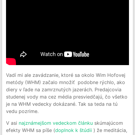
Vadí mi ale zavádzanie, ktoré sa okolo Wim Hofovej
metódy (WHM) začalo množiť podobne rýchlo, ako
diery v ľade na zamrznutých jazerách. Predajcovia
studenej vody ma cez média presviedčajú, čo všetko
je na WHM vedecky dokázané. Tak sa teda na tú
vedu pozrime.
V asi
najznámejšom vedeckom článku
skúmajúcom
efekty WHM sa píše (
doplnok k štúdii
) že meditácia,