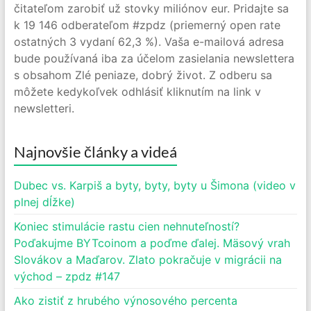
čitateľom zarobiť už stovky miliónov eur. Pridajte sa
k 19 146 odberateľom #zpdz (priemerný open rate
ostatných 3 vydaní 62,3 %). Vaša e-mailová adresa
bude používaná iba za účelom zasielania newslettera
s obsahom Zlé peniaze, dobrý život. Z odberu sa
môžete kedykoľvek odhlásiť kliknutím na link v
newsletteri.
Najnovšie články a videá
Dubec vs. Karpiš a byty, byty, byty u Šimona (video v
plnej dĺžke)
Koniec stimulácie rastu cien nehnuteľností?
Poďakujme BYTcoinom a poďme ďalej. Mäsový vrah
Slovákov a Maďarov. Zlato pokračuje v migrácii na
východ – zpdz #147
Ako zistiť z hrubého výnosového percenta