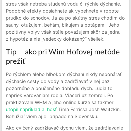
stres však netreba studenú vodu či rýchle dýchanie.
Podobné efekty dosiahnete ak vybehnete v robote
prudko do schodov. Ja za po akútny stres chodím do
sauny, otužujem, behám, bikujem a potápam. Jeho
pozitívny vplyv však stále považujem skôr za jednu
z hypotéz a nie „vedecky dokázaný“ všeliek.
Tip – ako pri Wim Hofovej metóde
prežiť
Po rýchlom alebo hlbokom dýchaní nikdy neponárať
dýchacie cesty do vody a zadržiavať v nej bez
pozorného a poučeného dohľadu dych. Ľudia to
napriek varovaniam robia. Viacerí už zomreli. Po
praktizovaní WHM a jeho online kurze sa takmer
utopil napríklad aj hosť
Tima Ferrissa Josh Waitzkin.
Bohužiaľ viem aj o prípade na Slovensku.
Ako cvičený zadržiavač dychu viem, že zadržiavanie