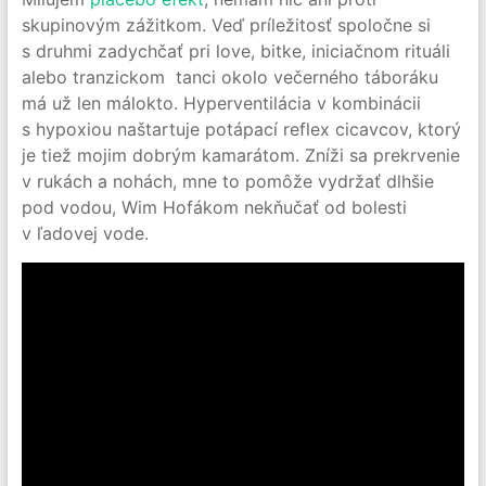
skupinovým zážitkom. Veď príležitosť spoločne si
s druhmi zadychčať pri love, bitke, iniciačnom rituáli
alebo tranzickom tanci okolo večerného táboráku
má už len málokto. Hyperventilácia v kombinácii
s hypoxiou naštartuje potápací reflex cicavcov, ktorý
je tiež mojim dobrým kamarátom. Zníži sa prekrvenie
v rukách a nohách, mne to pomôže vydržať dlhšie
pod vodou, Wim Hofákom nekňučať od bolesti
v ľadovej vode.