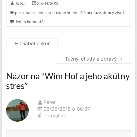
Ju Ka
25/04/2018
personal science
,
self experiment
,
Zlé peniaze, dobrý život
Jeden komentár
←
Diabol cukor
Tučný, chudý a zdravý
→
Názor na “
Wim Hof a jeho akútny
stres
”
Peter
08/05/2018 o 06:37
Permalink