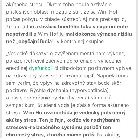
akútneho stresu. Okrem toho podľa aktivácie
príslušných oblastí mozgu zistili, že sa Wim Hof
počas pobytu v chlade sústredí. Aj mňa prekvapilo,
že poriadnu
aktiváciu hnedého tuku v experimente
nepotvrdili
a Wim Hof ju
mal dokonca výrazne nižšiu
než „obyčajní ľudia“
v kontrolnej skupine.
„Vedecké dôkazy“ o zvýšenom mentálnom výkone,
porazených civilizačných ochoreniach, vyliečenej
erektilnej
dysfunkcii
či dlhodobom pozitívnom vplyve
na zdravotný stav zatiaľ neviem nájsť. Napriek tomu
sám verím, že vplyv na zdravotný stav bude skôr
pozitívny. Rýchle dýchanie (hyperventilácia)
a následné držanie dychu (hypoxia) stimulujú
sympatikum. Studená voda je ďalšia forma akútneho
stresu.
Wim Hofova metóda je vedecky potvrdený
akútny stres. Ten je fajn, keďže vie rozhýbaním
stresovo-relaxačného systému potlačiť ten
chronický stres, ktorého máme príliš.
Na akútny