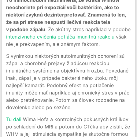
To mimochodom neznamená, že vďaka Wimovi
neochoriete pri expozícií voči baktériám, ako to
niektorí zvyknú dezinterpretovať. Znamená to len,
že sa pri strese nespustí liečivá reakcia tela
v podobe zápalu
. Že akútny stres napríklad v podobe
intenzívneho cvičenia potláča imunitnú reakciu
však
nie je prekvapením, ale známym faktom.
S výnimkou niektorých autoimunitných ochorení sú
zápal a chorobné prejavy žiadúcou reakciou
imunitného systéme na objektívnu hrozbu. Povedané
inak, zápal je v prípade bakteriálneho útoku môj
najlepší kamarát. Podobný efekt na potlačenie
imunity môže mať napríklad aj chronický stres v práci
alebo pretrénovanie. Potom sa človek rozpadne na
dovolenke alebo po sezóne.
Tu dali
Wima Hofa a kontrolných pokusných králikov
po schladení do MRI a potom do CTčka aby zistili, že
WHM a jej stimulácia sympatika je skutočne formou