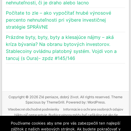
nehnuteľnosti, či je draho alebo lacno
Počítate to zle – ako vypočítať hrubé výnosové
percento nehnuteľnosti pri výbere investičnej
stratégie SPRÁVNE
Prázdne byty, byty, byty a klesajúce nájmy – aká
kríza bývania? Na obranu bytových investorov.
Stablecoiny ovládnu platobný systém. Vojdi von a
tancuj (s Oura)- zpdz #145/146
Copyright © 2026
Zlé peniaze, dobrý život
. All rights reserved. Theme
Spacious
by ThemeGrill. Powered by:
WordPress
.
Všeobecné obchodné podmienky
Informácie o ochrane osobných údajov
Nikto nič negarantuje. Budúce výnosy môžu byť radikálne iné ako tie
doterajšie. Nikto nevie predpovedať budúcnosť. Tak ako nebudeme mať podiel
Používame cookies aby sme pre vás zabezpečili ten najlepší
na vašich ziskoch, nenesieme zodpovednosť ani za vaše straty. Poskytované
zážitok z našich webových stránok. Ak budete pokračovať v