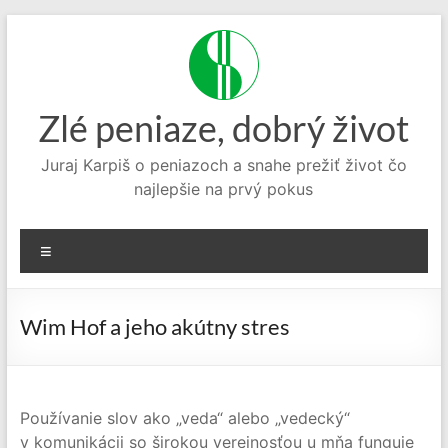
Prejsť
na
obsah
Zlé peniaze, dobrý život
Juraj Karpiš o peniazoch a snahe prežiť život čo
najlepšie na prvý pokus
Menu
Wim Hof a jeho akútny stres
Používanie slov ako „veda“ alebo „vedecký“
v komunikácii so širokou verejnosťou u mňa funguje