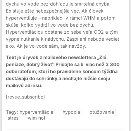
dychu vo vode bez dohľadu je smrteľná chyba.
Existuje ešte nebezpečnejšia vec. Ak človek
hyperventiluje – napríklad v rámci WHM a potom
skúša, koľko vydrží vo vode bez dychu.
Hyperventiláciou dostane zo seba veľa CO2 a tým
vypne nutkanie k nádychu. Zaspí ani nebude vedieť
ako. Ak je vo vode sám, tak navždy.
Text je úryvok z mailového newslettera „Zlé
peniaze, dobrý život“. Pridajte sa k viac než 3 300
odberateľom, ktorí ho pravidelne koncom týždňa
dostávajú do schránky a nechajte nižšie svoju
mailovú adresu.
[revue_subscribe]
Tagy:
hyperventilácia
hypoxia
otužovanie
stres
wim hof