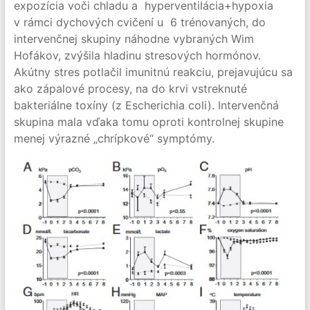
expozícia voči chladu a hyperventilácia+hypoxia
v rámci dychových cvičení u 6 trénovaných, do
intervenčnej skupiny náhodne vybraných Wim
Hofákov, zvýšila hladinu stresových hormónov.
Akútny stres potlačil imunitnú reakciu, prejavujúcu sa
ako zápalové procesy, na do krvi vstreknuté
bakteriálne toxíny (z Escherichia coli). Intervenčná
skupina mala vďaka tomu oproti kontrolnej skupine
menej výrazné „chrípkové“ symptómy.