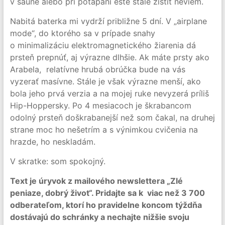
v saune alebo pri potápaní ešte stále zistiť neviem.
Nabitá baterka mi vydrží približne 5 dní. V „airplane
mode“, do ktorého sa v prípade snahy
o minimalizáciu elektromagnetického žiarenia dá
prsteň prepnúť, aj výrazne dlhšie. Ak máte prsty ako
Arabela, relatívne hrubá obrúčka bude na vás
vyzerať masívne. Stále je však výrazne menší, ako
bola jeho prvá verzia a na mojej ruke nevyzerá príliš
Hip-Hoppersky. Po 4 mesiacoch je škrabancom
odolný prsteň doškrabanejší než som čakal, na druhej
strane moc ho nešetrím a s výnimkou cvičenia na
hrazde, ho neskladám.
V skratke: som spokojný.
Text je úryvok z mailového newslettera „Zlé
peniaze, dobrý život“. Pridajte sa k viac než 3 700
odberateľom, ktorí ho pravidelne koncom týždňa
dostávajú do schránky a nechajte nižšie svoju