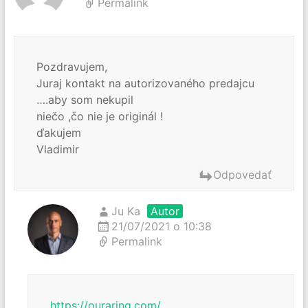
Permalink
Pozdravujem,
Juraj kontakt na autorizovaného predajcu
….aby som nekupil
niečo ,čo nie je originál !
ďakujem
Vladimir
Odpovedať
Ju Ka
Autor
21/07/2021 o 10:38
Permalink
https://ouraring.com/