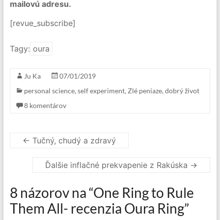
mailovú adresu.
[revue_subscribe]
Tagy:
oura
Ju Ka
07/01/2019
personal science
,
self experiment
,
Zlé peniaze, dobrý život
8 komentárov
←
Tučný, chudý a zdravý
Ďalšie inflačné prekvapenie z Rakúska
→
8 názorov na “
One Ring to Rule
Them All- recenzia Oura Ring
”