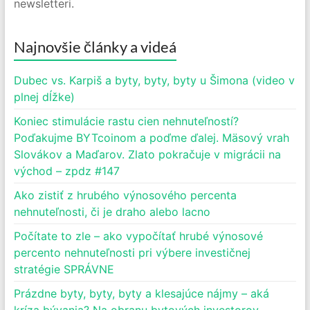
newsletteri.
Najnovšie články a videá
Dubec vs. Karpiš a byty, byty, byty u Šimona (video v
plnej dĺžke)
Koniec stimulácie rastu cien nehnuteľností?
Poďakujme BYTcoinom a poďme ďalej. Mäsový vrah
Slovákov a Maďarov. Zlato pokračuje v migrácii na
východ – zpdz #147
Ako zistiť z hrubého výnosového percenta
nehnuteľnosti, či je draho alebo lacno
Počítate to zle – ako vypočítať hrubé výnosové
percento nehnuteľnosti pri výbere investičnej
stratégie SPRÁVNE
Prázdne byty, byty, byty a klesajúce nájmy – aká