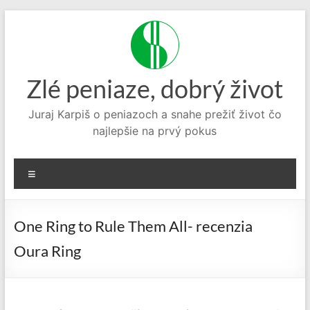
Prejsť
na
obsah
Zlé peniaze, dobrý život
Juraj Karpiš o peniazoch a snahe prežiť život čo
najlepšie na prvý pokus
Menu
One Ring to Rule Them All- recenzia
Oura Ring