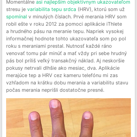
Momentálne
asi najlepším objektívnym ukazovateľom
stresu je
variabilita tepu srdca
(HRV), ktorú som už
spomínal
v minulých číslach. Prvé merania HRV som
robil ešte v roku 2012 za pomoci aplikácie iThlete
a hrudného pásu na meranie tepu. Napriek vysokej
informačnej hodnote tohto ukazovateľa som po pol
roku s meraniami prestal. Nutnosť každé ráno
venovať tomu pár minúť a mať vždy pri sebe hrudný
pás bol príliš veľký transakčný náklad. Aj neskoršie
pokusy netrvali dlhšie ako mesiac, dva. Aplikácie
merajúce tep a HRV cez kameru telefónu mi zas
vzhľadom na krátku dobu merania a variabilitu stavu
počas merania neprišli dostatočne presné.