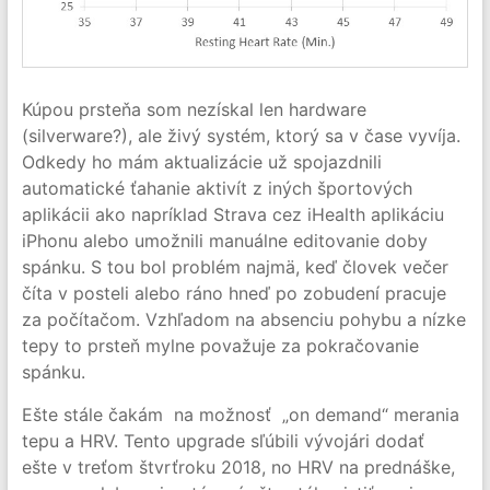
Kúpou prsteňa som nezískal len hardware
(silverware?), ale živý systém, ktorý sa v čase vyvíja.
Odkedy ho mám aktualizácie už spojazdnili
automatické ťahanie aktivít z iných športových
aplikácii ako napríklad Strava cez iHealth aplikáciu
iPhonu alebo umožnili manuálne editovanie doby
spánku. S tou bol problém najmä, keď človek večer
číta v posteli alebo ráno hneď po zobudení pracuje
za počítačom. Vzhľadom na absenciu pohybu a nízke
tepy to prsteň mylne považuje za pokračovanie
spánku.
Ešte stále čakám na možnosť „on demand“ merania
tepu a HRV. Tento upgrade sľúbili vývojári dodať
ešte v treťom štvrťroku 2018, no HRV na prednáške,