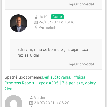
Odpovedať
Ju Ka
Autor
24/03/2021 o 18:08
Permalink
zdravim, mne celkom drzi, nabijam cca
raz za 6 dni
Odpovedať
Spätné upozornenie:
Deň zúčtovania. Inflácia
Progress Report – zpdz #095 | Zlé peniaze, dobrý
život
Vladimir
21/07/2021 o 08:29