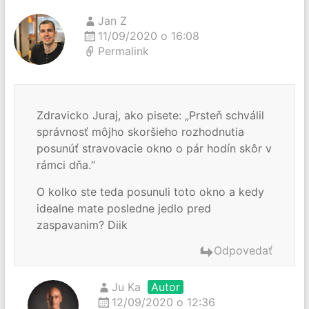
Jan Z
11/09/2020 o 16:08
Permalink
Zdravicko Juraj, ako pisete: „Prsteň schválil
správnosť môjho skoršieho rozhodnutia
posunúť stravovacie okno o pár hodín skôr v
rámci dňa.“
O kolko ste teda posunuli toto okno a kedy
idealne mate posledne jedlo pred
zaspavanim? Diik
Odpovedať
Ju Ka
Autor
12/09/2020 o 12:36