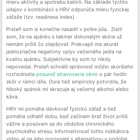
mieru aktivity a spotrebu kalórii. Na základe týchto
údajov v kombinácii s HRV odporúča mieru fyzickej
záťaže (tzv. readiness index).
Prsteň som si konečne nasadil v polke júla. Zistil
som, že na spánku s takmer dokonalým skóre už
nemám príliš čo zlepšovať. Prekvapil ma akurát
jednoznačne negatívny vplyv večerného jedla na
kvalitu spánku. Subjektívne by som to nikdy
nepovedal. Prsteň schválil správnosť môjho skoršieho
rozhodnutia
posunúť stravovacie okno
o pár hodín
skôr v rámci dňa. Oura tiež empiricky potvrdila, že
hlboký spánok mi skracuje aj večerný alkohol alebo
káva.
HRV mi pomáha dávkovať fyzickú záťaž a tiež
pomáha odhaliť dobu, keď začínam brať život príliš
vážne a posúvam sa do obdobia chronického
psychického stresu. Informatívnosť tohto indikátora
vidno aj na jeho porovnaní s alternatívou v podobe